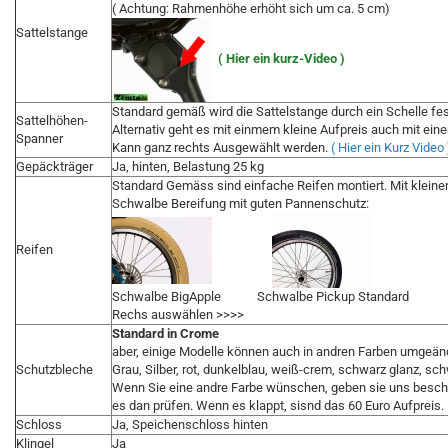
( Achtung: Rahmenhöhe erhöht sich um ca. 5 cm)
Sattelstange
( Hier ein kurz-Video )
Standard gemäß wird die Sattelstange durch ein Schelle fe
Sattelhöhen-
Alternativ geht es mit einmem kleine Aufpreis auch mit ei
Spanner
Kann ganz rechts Ausgewählt werden.
( Hier ein Kurz Video 
Gepäckträger
Ja, hinten, Belastung 25 kg
Standard Gemäss sind einfache Reifen montiert. Mit kleinen
Schwalbe Bereifung mit guten Pannenschutz:
Reifen
Schwalbe BigApple Schwalbe Pickup Standard
Rechs auswählen >>>>
Standard in Crome
aber, einige Modelle können auch in andren Farben umgeän
Schutzbleche
Grau, Silber, rot, dunkelblau, weiß-crem, schwarz glanz, sc
Wenn Sie eine andre Farbe wünschen, geben sie uns besche
es dan prüfen. Wenn es klappt, sisnd das 60 Euro Aufpreis.
Schloss
Ja, Speichenschloss hinten
Klingel
Ja