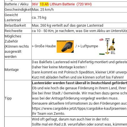
Batterie / Akku
36V
13 Ah
Lithium Batterie (720 WH)
Geschwindigkeit
Max. 25 km/h
Gewicht
ca. 75 kg
Lastenrad
Belastbarkeit
Max. 260 kg verteilt auf das ganze Lastenrad
Reichweite
ca 10 - 50 Km, je nachdem, was Sie vom Akku an Unterstüt
Mögliches
Zubehör
> Große Haube
/ > Luftpumpe
(Können rechts
ausgewält
werden
Das Bakfiets Lastenrad wird Fahrfertig montiert und getestet
Daher hier keine Montage kosten !
Montage
Dann kommt es mit Polnisch Spedition, kleiner LKW unverpa
Kurz mit abladen helfen und sie können sofort los Fahren!
Lastenräder werden fasst überall in Deutschland gefördert
Ob und wie hoch die genaue Förderung in Ihrem Land, Ihrer S
Sie bei Ihrer Stadt / Gemeinde. Wir machen dazu gerne schne
Tipp
was bei der Antragsförderung vorgelegt werden muss.
Genauere aktuellere Informationen zu den Förderungen auch
https://www.cargobike.jetzt/tipps/cargobike-kaufpraemien
Ihr Team von Zemto.
Wird oft gefragt, darum nun auch hier in der Info:
Sollte mal ein Rad z.B. verunfallen oder sonst was, kümmern