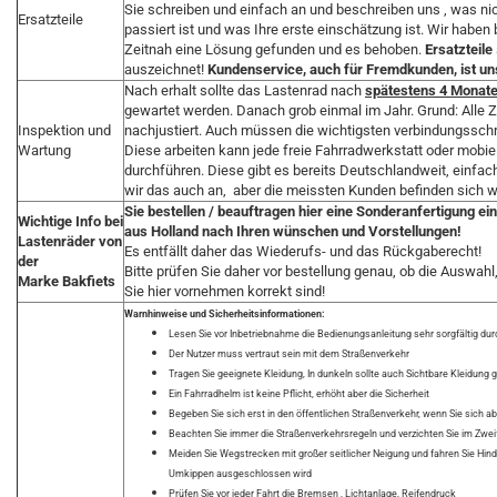
Sie schreiben und einfach an und beschreiben uns , was nic
Ersatzteile
passiert ist und was Ihre erste einschätzung ist. Wir haben
Zeitnah eine Lösung gefunden und es behoben.
Ersatzteile
auszeichnet!
Kundenservice, auch für Fremdkunden, ist uns
Nach erhalt sollte das Lastenrad nach
spätestens 4 Monat
gewartet werden. Danach grob einmal im Jahr. Grund: Alle
Inspektion und
nachjustiert. Auch müssen die wichtigsten verbindungssc
Wartung
Diese arbeiten kann jede freie Fahrradwerkstatt oder mobi
durchführen. Diese gibt es bereits Deutschlandweit, einfach
wir das auch an, aber die meissten Kunden befinden sich w
Sie bestellen / beauftragen hier eine Sonderanfertigung e
Wichtige Info bei
aus Holland nach Ihren wünschen und Vorstellungen!
Lastenräder von
Es entfällt daher das Wiederufs- und das Rückgaberecht!
der
Bitte prüfen Sie daher vor bestellung genau, ob die Auswahl
Marke Bakfiets
Sie hier vornehmen korrekt sind!
Warnhinweise und Sicherheitsinformationen:
Lesen Sie vor Inbetriebnahme die Bedienungsanleitung sehr sorgfältig dur
Der Nutzer muss vertraut sein mit dem Straßenverkehr
Tragen Sie geeignete Kleidung, In dunkeln sollte auch Sichtbare Kleidung
Ein Fahrradhelm ist keine Pflicht, erhöht aber die Sicherheit
Begeben Sie sich erst in den öffentlichen Straßenverkehr, wenn Sie sich a
Beachten Sie immer die Straßenverkehrsregeln und verzichten Sie im Zweife
Meiden Sie Wegstrecken mit großer seitlicher Neigung und fahren Sie Hin
Umkippen ausgeschlossen wird
Prüfen Sie vor jeder Fahrt die Bremsen , Lichtanlage, Reifendruck