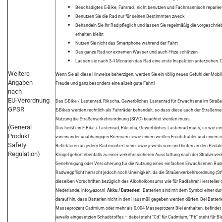
Beschädigtes E-Bike, Fahrrad, nicht benutzen und Fachmännisch reparier
Benutzen Sie die Rad nur für seinen Bestimmten zweck
Behandeln Sie Ihr Rad pfleglich und lassen Sie regelmäßig die vorgeschri
erhalten bleibt
Nutzen Sie nicht das Smartphone während der Fahrt
Das ganze Rad vor extremen Wasser und auch Hitze schützen
Lassen sie nach 3-4 Monaten das Rad eine erste Inspektion unterziehen. D
Weitere
Wenn Sie all diese Hinweise beherzigen, werden Sie ein völlig neues Gefühl der Mobil
Angaben
Freude und ganz besonders eine allzeit gute Fahrt!
nach
EU-Verordnung
Das E-Bike / Lastenrad, Rikscha, Gewerbliches Lastenrad für Erwachsene im Straße
GPSR
E-Bikes werden rechtlich als Fahrräder behandelt, so dass diese auch der Straße
Nutzung die Straßenverkehrsordnung (StVO) beachtet werden muss.
(General
Das heißt ein E-Bike / Lastenrad, Rikscha, Gewerbliches Lastenrad muss, so wie ein 
Produkt
voneinander unabhängigen Bremsen sowie einem weißen Frontstrahler und einem ro
Safety
Reflektoren an jedem Rad montiert sein sowie jeweils vorn und hinten an den Pedal
Regulation)
Klingel gehört ebenfalls zu einer verkehrssicheren Ausstattung nach der Straßenv
Genehmigung oder Versicherung für die Nutzung eines einfachen Erwachsenen Rades w
Radwegpflicht herrscht jedoch noch Uneinigkeit, da die Straßenverkehrsordnung (St
dieselben Vorschriften bezüglich des Alkoholkonsums wie für Radfahrer. Hersteller
Niederlande, info@azor.nl
Akku / Batterien:
Batterien sind mit dem Symbol einer du
darauf hin, dass Batterien nicht in den Hausmüll gegeben werden dürfen. Bei Batter
Masseprozent Cadmium oder mehr als 0,004 Masseprozent Blei enthalten, befindet
jeweils eingesetzten Schadstoffes – dabei steht "Cd" für Cadmium, "Pb" steht für Blei