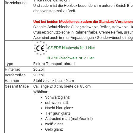
Trike Wide: ca. 98 cm
Bezeichnung
Und zudem ist die Holzbox besonders im unteren Breich Brei
oben von schmal zu Breit.
Und bei beiden Modellen es zudem die Standard Versionen 
Classic: Schutzbleche Silber, schwarze Reifen, schwarze Ha
Cruiser: Schutzbleche in Rahmenfarbe, Creme Reifen, Braun
Aber sind auch immer Anpassungen / Sonderwünsche mögli
CE-PDF-Nachweis Nr. 1 Hier
CE-PDF-Nachweis Nr. 2 Hier
Type
Elektro-Transportfahrrad
Hinterrad
26 Zoll
Vorderreifen
20 Zoll
Rahmen
Stahl verzinkt, ca. 49 cm
Gesamt Maße
Ca. länge 210 cm, breite ca. 85 cm
Wählbar:
Schwarz glanz
schwarz matt
Nacht blau glanz
Tief grün glanz
Antracied matt (mat Graniet)
weiß glanz
Gelb glanz