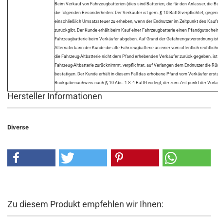
Beim Verkauf von Fahrzeugbatterien (dies sind Batterien, die für den Anlasser, die
die folgenden Besonderheiten: Der Verkäufer ist gem. § 10 BattG verpflichtet, gegen
einschließlich Umsatzsteuer zu erheben, wenn der Endnutzer im Zeitpunkt des Kauf
zurückgibt. Der Kunde erhält beim Kauf einer Fahrzeugbatterie einen Pfandgutschei
Fahrzeugbatterie beim Verkäufer abgeben. Auf Grund der Gefahrengutverordnung ist 
Alternativ kann der Kunde die alte Fahrzeugbatterie an einer vom öffentlich-rechtl
die Fahrzeug-Altbatterie nicht dem Pfand erhebenden Verkäufer zurück-gegeben, ist 
Fahrzeug-Altbatterie zurücknimmt, verpflichtet, auf Verlangen dem Endnutzer die R
bestätigen. Der Kunde erhält in diesem Fall das erhobene Pfand vom Verkäufer ersta
Rückgabenachweis nach § 10 Abs. 1 S. 4 BattG vorlegt, der zum Zeit-punkt der Vorlag
Hersteller Informationen
Diverse
Zu diesem Produkt empfehlen wir Ihnen: