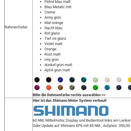
Petrol blau matt
Blau Metalic mtt
Creme
Army grün
Mat orange
Rahmenfarbe
Nacht blau
Rot glanz
Tief rot glanz
Violet matt
Orange
Rost matt
rmy grün
dunkel grün matt
Apfel grün matt
Bitte die Rahmenfarbe rechts auswählen >>
Hier ist das Shimano Motor System verbaut!
60 NM, Mittelmotor, Display und Bedientool links am Lenker
Oder Update auf Shimano EP6 mit 85 NM , Aufpreis 350,00 