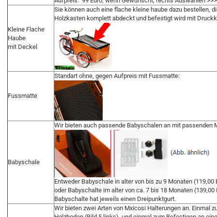
Aufpreis: 99 Euro, wenn Gewünscht, rechts Auswählen >>>
Sie können auch eine flache kleine haube dazu bestellen, di
Holzkasten komplett abdeckt und befestigt wird mit Druck
Kleine Flache
Haube
mit Deckel
Standart ohne, gegen Aufpreis mit Fussmatte:
Fussmatte
Wir bieten auch passende Babyschalen an mit passenden 
Babyschale
Entweder Babyschale in alter von bis zu 9 Monaten (119,00 
oder Babyschalte im alter von ca. 7 bis 18 Monaten (139,00 
Babyschalte hat jeweils einen Dreipunktgurt.
Wir bieten zwei Arten von Mxicosi Halterungen an. Einmal z
Holzboden (Bild 5 links), und einmal zum Befestigen an einer