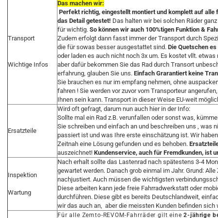
Das machen wir:
Perfekt richtig, eingestellt montiert und komplett auf alle
das Detail getestet!
Das halten wir bei solchen Räder gan
für wichtig.
So können wir auch 100%tigen Funktion & Fah
Transport
Zudem erfolgt dann fasst immer der Transport durch Spez
die für sowas besser ausgestattet sind.
Die Quetschen es 
oder laden es auch nicht noch 3x um. Es kostet vllt. etwas
Wichtige Infos
aber dafür bekommen Sie das Rad durch Transort unbesch
erfahrung, glauben Sie uns.
Einfach Grarantiert keine Tra
Sie brauchen es nur im empfang nehmen, ohne auspacken..
fahren ! Sie werden vor zuvor vom Transporteur angerufen,
Ihnen sein kann. Transport in dieser Weise EU-weit möglic
Wird oft gefragt, darum nun auch hier in der Info:
Sollte mal ein Rad z.B. verunfallen oder sonst was, kümme
Sie schreiben und einfach an und beschreiben uns , was ni
Ersatzteile
passiert ist und was Ihre erste einschätzung ist. Wir habe
Zeitnah eine Lösung gefunden und es behoben.
Ersatzteil
auszeichnet!
Kundenservice, auch für Fremdkunden, ist un
Nach erhalt sollte das Lastenrad nach spätestens 3-4 M
gewartet werden. Danach grob einmal im Jahr. Grund: All
Inspektion
nachjustiert. Auch müssen die wichtigsten verbindungss
Diese arbeiten kann jede freie Fahrradwerkstatt oder mob
Wartung
durchführen. Diese gibt es bereits Deutschlandweit, einfac
wir das auch an, aber die meissten Kunden befinden sich 
Für alle Zemto-REVOM-Fahrräder gilt eine
2-jährige b