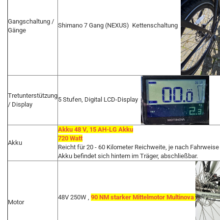
Gangschaltung /
Shimano 7 Gang (NEXUS) Kettenschaltung
Gänge
Tretunterstützung
5 Stufen, Digital LCD-Display
/ Display
Akku 48 V, 15 AH-LG Akku
720 Watt
Akku
Reicht für 20 - 60 Kilometer Reichweite, je nach Fahrweise
Akku befindet sich hintem im Träger, abschließbar.
48V 250W ,
90 NM starker Mittelmotor Multinova
Motor