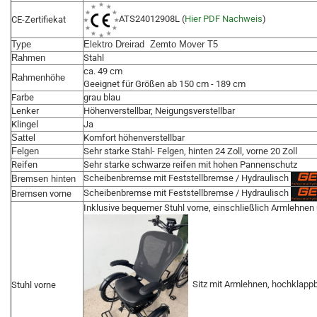
ATS24012908L (
Hier PDF Nachweis
)
CE-Zertifiekat
Type
Elektro Dreirad Zemto Mover T5
Rahmen
Stahl
ca. 49 cm
Rahmenhöhe
Geeignet für Größen ab 150 cm - 189 cm
Farbe
grau blau
Lenker
Höhenverstellbar, Neigungsverstellbar
Klingel
Ja
Sattel
Komfort höhenverstellbar
Felgen
Sehr starke Stahl- Felgen, hinten 24 Zoll, vorne 20 Zoll
Reifen
Sehr starke schwarze reifen mit hohen Pannenschutz
Scheibenbremse mit Feststellbremse / Hydraulisch
Bremsen hinten
Scheibenbremse mit Feststellbremse / Hydraulisch
Bremsen vorne
Inklusive bequemer Stuhl vorne, einschließlich Armlehnen 
Sitz mit Armlehnen, hochklappb
Stuhl vorne