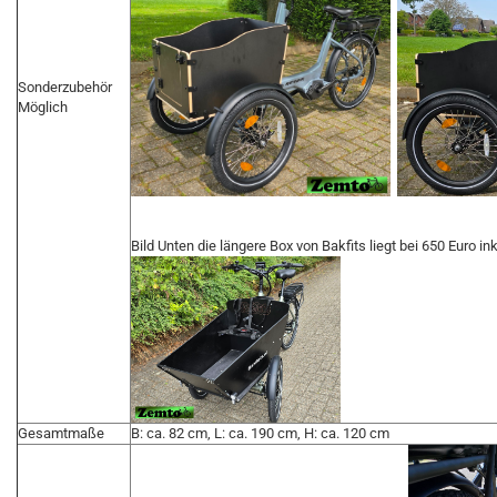
Sonderzubehör
Möglich
Bild Unten die längere Box von Bakfits liegt bei 650 Euro in
Gesamtmaße
B: ca. 82 cm, L: ca. 190 cm, H: ca. 120 cm