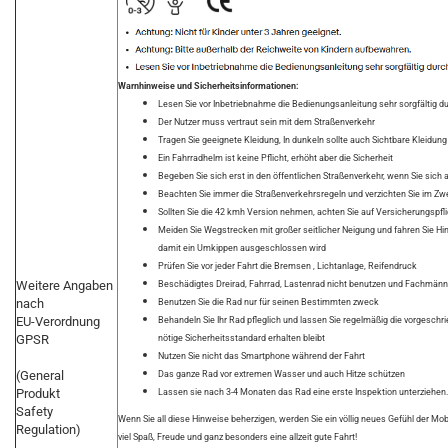
Warnhinweise und Sicherheitsinformationen:
Lesen Sie vor Inbetriebnahme die Bedienungsanleitung sehr sorgfältig d
Der Nutzer muss vertraut sein mit dem Straßenverkehr
Tragen Sie geeignete Kleidung, In dunkeln sollte auch Sichtbare Kleidun
Ein Fahrradhelm ist keine Pflicht, erhöht aber die Sicherheit
Begeben Sie sich erst in den öffentlichen Straßenverkehr, wenn Sie sich
Beachten Sie immer die Straßenverkehrsregeln und verzichten Sie im Zweif
Sollten Sie die 42 kmh Version nehmen, achten Sie auf Versicherungspfl
Meiden Sie Wegstrecken mit großer seitlicher Neigung und fahren Sie Hi
damit ein Umkippen ausgeschlossen wird
Prüfen Sie vor jeder Fahrt die Bremsen , Lichtanlage, Reifendruck
Weitere Angaben
Beschädigtes Dreirad, Fahrrad, Lastenrad nicht benutzen und Fachmänn
nach
Benutzen Sie die Rad nur für seinen Bestimmten zweck
EU-Verordnung
Behandeln Sie Ihr Rad pfleglich und lassen Sie regelmäßig die vorgesch
GPSR
nötige Sicherheitsstandard erhalten bleibt
Nutzen Sie nicht das Smartphone während der Fahrt
(General
Das ganze Rad vor extremen Wasser und auch Hitze schützen
Produkt
Lassen sie nach 3-4 Monaten das Rad eine erste Inspektion unterziehen.
Safety
Wenn Sie all diese Hinweise beherzigen, werden Sie ein völlig neues Gefühl der Mob
Regulation)
viel Spaß, Freude und ganz besonders eine allzeit gute Fahrt!