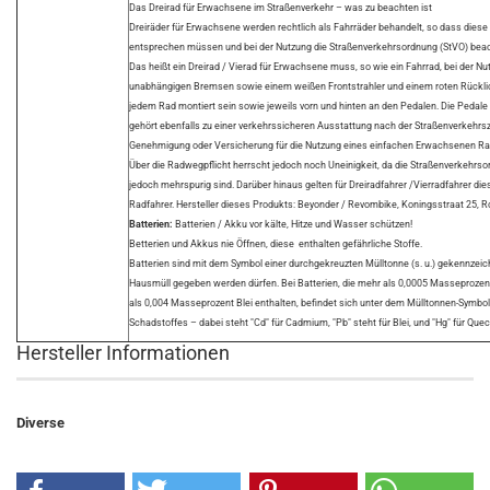
Das Dreirad für Erwachsene im Straßenverkehr – was zu beachten ist
Dreiräder für Erwachsene werden rechtlich als Fahrräder behandelt, so dass die
entsprechen müssen und bei der Nutzung die Straßenverkehrsordnung (StVO) bea
Das heißt ein Dreirad / Vierad für Erwachsene muss, so wie ein Fahrrad, bei der N
unabhängigen Bremsen sowie einem weißen Frontstrahler und einem roten Rücklic
jedem Rad montiert sein sowie jeweils vorn und hinten an den Pedalen. Die Pedal
gehört ebenfalls zu einer verkehrssicheren Ausstattung nach der Straßenverkehr
Genehmigung oder Versicherung für die Nutzung eines einfachen Erwachsenen Rades
Über die Radwegpflicht herrscht jedoch noch Uneinigkeit, da die Straßenverkehrs
jedoch mehrspurig sind. Darüber hinaus gelten für Dreiradfahrer /Vierradfahrer di
Radfahrer. Hersteller dieses Produkts: Beyonder / Revombike, Koningsstraat 25,
Batterien:
Batterien / Akku vor kälte, Hitze und Wasser schützen!
Betterien und Akkus nie Öffnen, diese enthalten gefährliche Stoffe.
Batterien sind mit dem Symbol einer durchgekreuzten Mülltonne (s. u.) gekennzeich
Hausmüll gegeben werden dürfen. Bei Batterien, die mehr als 0,0005 Masseproze
als 0,004 Masseprozent Blei enthalten, befindet sich unter dem Mülltonnen-Symbo
Schadstoffes – dabei steht "Cd" für Cadmium, "Pb" steht für Blei, und "Hg" für Quec
Hersteller Informationen
Diverse