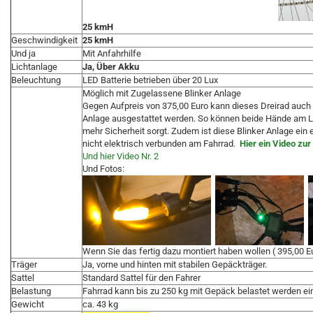
25 kmH
Geschwindigkeit
25 kmH
Und ja
Mit Anfahrhilfe
Lichtanlage
Ja, Über Akku
Beleuchtung
LED Batterie betrieben über 20 Lux
Möglich mit Zugelassene Blinker Anlage
Gegen Aufpreis von 375,00 Euro kann dieses Dreirad auch 
Anlage ausgestattet werden. So können beide Hände am Le
mehr Sicherheit sorgt. Zudem ist diese Blinker Anlage ein
nicht elektrisch verbunden am Fahrrad.
Hier ein Video zur
Und hier Video Nr. 2
Und Fotos:
Wenn Sie das fertig dazu montiert haben wollen ( 395,00 E
Träger
Ja, vorne und hinten mit stabilen Gepäckträger.
Sattel
Standard Sattel für den Fahrer
Belastung
Fahrrad kann bis zu 250 kg mit Gepäck belastet werden ein
Gewicht
ca. 43 kg