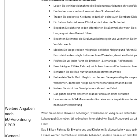
Warnhinweise und Sicherheitsinformationen:
Lesen Sie vor Inbetriebnahme die Bedienungsanleitung sehr sorgfält
Der Nutzer muss vertraut sein mit dem Straßenverkehr
Tragen Sie geeignete Kleidung, In dunkeln sollte auch Sichtbare Kl
Ein Fahrradhelm ist keine Pflicht, erhöht aber die Sicherheit
Begeben Sie sich erst in den öffentlichen Straßenverkehr, wenn Sie s
Umgang mit dem Dreirad fühlen
Beachten Sie immer die Straßenverkehrsregeln und verzichten Sie im Z
Vorfahrtsrecht
Meiden Sie Wegstrecken mit großer seitlicher Neigung und fahren Si
Bordsteinkanten möglichst im rechten Winkel an, damit ein Umkip
Prüfen Sie vor jeder Fahrt die Bremsen , Lichtanlage, Reifendruck
Beschädigtes E-Bike, Fahrrad, nicht benutzen und Fachmännisch re
Benutzen Sie die Rad nur für seinen Bestimmten zweck
Behandeln Sie Ihr Rad pfleglich und lassen Sie regelmäßig die vorg
vornehmen, damit der nötige Sicherheitsstandard erhalten bleibt
Nutzen Sie nicht das Smartphone während der Fahrt
Das ganze Rad vor extremen Wasser und auch Hitze schützen
Lassen sie nach 3-4 Monaten das Rad eine erste Inspektion unterzie
nach Kilometerleistung
Weitere Angaben
nach
Wenn Sie all diese Hinweise beherzigen, werden Sie ein völlig neues Gefühl der
EU-Verordnung
Lebensqualität erleben. Wir wünschen Ihnen dabei viel Spaß, Freude und ganz b
GPSR
Fahrt!
Das E-Bike / Fahrrad für Erwachsene und Kinder im Straßenverkehr – was zu b
(General
E-Bikes werden rechtlich als Fahrräder behandelt, so dass diese auch der St