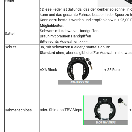
Feder
( Diese Feder ist dafür da, das der Kenker so schnell n
kann und das gesamte Fahrrad besser in der Spuur zu h
Kann dazu bestellt werden und empfehlen wir: + 25,00 
Möglichkeiten:
Schwarz mit schwarze Handgriffen
Sattel
Braun mit braunen Handgriffen
Bitte rechts Auswählen >>>>
Schutz
Ja, mit schwarzen Kleider / mantel Schutz
Standard ohne
, aber es gibt drei Zur Auswahl mit etwas
AXA Blook
+ 35 Euro
oder: Shimano TBV Steps
+ 
Rahmenschloss