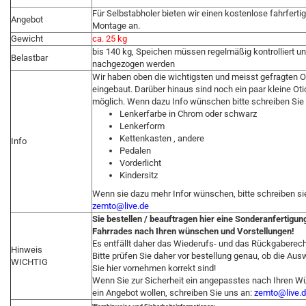
Für Selbstabholer bieten wir einen kostenlose fahrferti
Angebot
Montage an.
Gewicht
ca. 25 kg
bis 140 kg, Speichen müssen regelmäßig kontrolliert u
Belastbar
nachgezogen werden
Wir haben oben die wichtigsten und meisst gefragten 
eingebaut. Darüber hinaus sind noch ein paar kleine Ot
möglich. Wenn dazu Info wünschen bitte schreiben Sie u
Lenkerfarbe in Chrom oder schwarz
Lenkerform
Kettenkasten , andere
Info
Pedalen
Vorderlicht
Kindersitz
Wenn sie dazu mehr Infor wünschen, bitte schreiben si
zemto@live.de
Sie bestellen / beauftragen hier eine Sonderanfertigun
Fahrrades nach Ihren wünschen und Vorstellungen!
Es entfällt daher das Wiederufs- und das Rückgaberech
Hinweis
Bitte prüfen Sie daher vor bestellung genau, ob die Aus
WICHTIG
Sie hier vornehmen korrekt sind!
Wenn Sie zur Sicherheit ein angepasstes nach Ihren 
ein Angebot wollen, schreiben Sie uns an:
zemto@live.