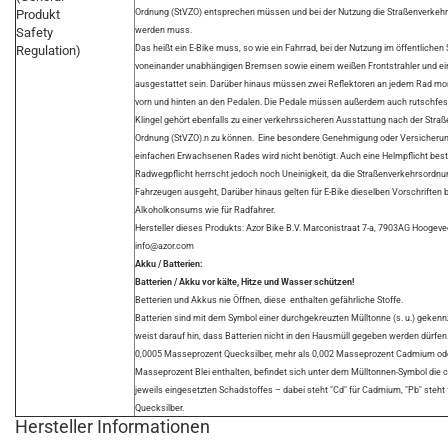
Produkt
Ordnung (StVZO) entsprechen müssen und bei der Nutzung die Straßenverkeh
Safety
werden muss.
Regulation)
Das heißt ein E-Bike muss, so wie ein Fahrrad, bei der Nutzung im öffentlichen
voneinander unabhängigen Bremsen sowie einem weißen Frontstrahler und ei
ausgestattet sein. Darüber hinaus müssen zwei Reflektoren an jedem Rad mont
vorn und hinten an den Pedalen. Die Pedale müssen außerdem auch rutschfest
Klingel gehört ebenfalls zu einer verkehrssicheren Ausstattung nach der Str
Ordnung (StVZO).n zu können. Eine besondere Genehmigung oder Versicherung
einfachen Erwachsenen Rades wird nicht benötigt. Auch eine Helmpflicht besteh
Radwegpflicht herrscht jedoch noch Uneinigkeit, da die Straßenverkehrsordnu
Fahrzeugen ausgeht, Darüber hinaus gelten für E-Bike dieselben Vorschriften 
Alkoholkonsums wie für Radfahrer.
Hersteller dieses Produkts: Azor Bike B.V. Marconistraat 7-a, 7903AG Hoogeve
info@azor.com
Akku / Batterien:
Batterien / Akku vor kälte, Hitze und Wasser schützen!
Betterien und Akkus nie Öffnen, diese enthalten gefährliche Stoffe.
Batterien sind mit dem Symbol einer durchgekreuzten Mülltonne (s. u.) geken
weist darauf hin, dass Batterien nicht in den Hausmüll gegeben werden dürfen. 
0,0005 Masseprozent Quecksilber, mehr als 0,002 Masseprozent Cadmium ode
Masseprozent Blei enthalten, befindet sich unter dem Mülltonnen-Symbol di
jeweils eingesetzten Schadstoffes – dabei steht "Cd" für Cadmium, "Pb" steht fü
Quecksilber.
Hersteller Informationen