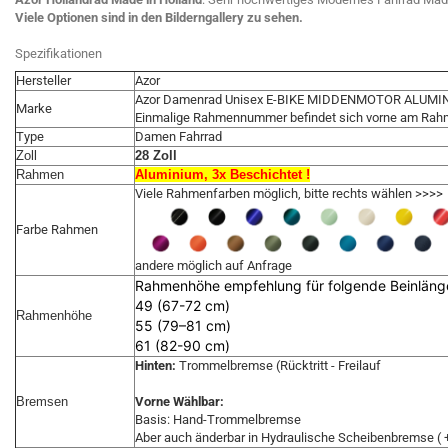
Viele Optionen sind in den Bilderngallery zu sehen.
Spezifikationen
Hersteller
Azor
Azor Damenrad Unisex E-BIKE MIDDENMOTOR ALUMI
Marke
Einmalige Rahmennummer befindet sich vorne am Ra
Type
Damen Fahrrad
Zoll
28 Zoll
Rahmen
Aluminium, 3x Beschichtet !
Viele Rahmenfarben möglich, bitte rechts wählen >>>>
Farbe Rahmen
andere möglich auf Anfrage
Rahmenhöhe empfehlung für folgende Beinläng
49 (67-72 cm)
Rahmenhöhe
55 (79–81 cm)
61 (82-90 cm)
Hinten:
Trommelbremse (Rücktritt - Freilauf
Bremsen
Vorne Wählbar:
Basis: Hand-Trommelbremse
Aber auch änderbar in Hydraulische Scheibenbremse ( +