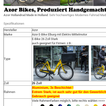
Azor Hollandrad Made in Holland
: Sehr hochwertiges Modernes Fahrrad Made
Spezifikationen
Hersteller
Azor
Marke
Azor E-Bike Elburg mit Elektro Mittelmotor
E-Bike 26 Zoll Stark
auch geeignet für Firmen: z.B.:
Type
Zoll
26 Zoll
Aluminium, 3x Beschichtet !
Rahmen
Extrem Stark, ist auch sehr gut für den Gewerblic
Gebrauch geeignet
Viele Rahmenfarben möglich, bitte rechts wählen >>>>