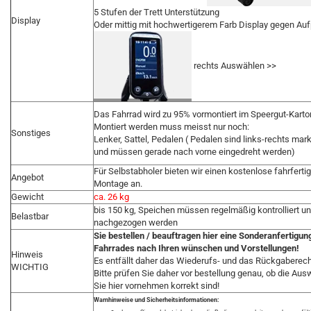
5 Stufen der Trett Unterstützung
Display
Oder mittig mit hochwertigerem Farb Display gegen Auf
rechts Auswählen >>
Das Fahrrad wird zu 95% vormontiert im Speergut-Karton
Montiert werden muss meisst nur noch:
Sonstiges
Lenker, Sattel, Pedalen ( Pedalen sind links-rechts mark
und müssen gerade nach vorne eingedreht werden)
Für Selbstabholer bieten wir einen kostenlose fahrferti
Angebot
Montage an.
Gewicht
ca. 26 kg
bis 150 kg, Speichen müssen regelmäßig kontrolliert u
Belastbar
nachgezogen werden
Sie bestellen / beauftragen hier eine Sonderanfertigun
Fahrrades nach Ihren wünschen und Vorstellungen!
Hinweis
Es entfällt daher das Wiederufs- und das Rückgaberech
WICHTIG
Bitte prüfen Sie daher vor bestellung genau, ob die Aus
Sie hier vornehmen korrekt sind!
Warnhinweise und Sicherheitsinformationen: