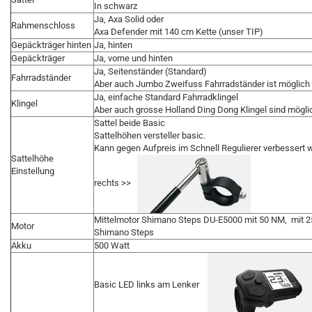
In schwarz
Ja, Axa Solid oder
Rahmenschloss
Axa Defender mit 140 cm Kette (unser TIP)
Gepäckträger hinten
Ja, hinten
Gepäckträger
Ja, vorne und hinten
Ja, Seitenständer (Standard)
Fahrradständer
Aber auch Jumbo Zweifuss Fahrradständer ist möglich
Ja, einfache Standard Fahrradklingel
Klingel
Aber auch grosse Holland Ding Dong Klingel sind mögli
Sattel beide Basic
Sattelhöhen versteller basic.
Kann gegen Aufpreis im Schnell Regulierer verbessert 
Sattelhöhe
Einstellung
rechts >>
Mittelmotor Shimano Steps DU-E5000 mit 50 NM, mit 2
Motor
Shimano Steps
Akku
500 Watt
Basic LED links am Lenker