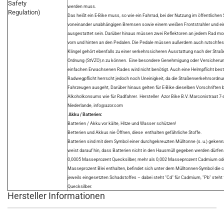
Safety
werden muss.
Regulation)
Das heißt ein E-Bike muss, so wie ein Fahrrad, bei der Nutzung im öffentlichen
voneinander unabhängigen Bremsen sowie einem weißen Frontstrahler und ei
ausgestattet sein. Darüber hinaus müssen zwei Reflektoren an jedem Rad mont
vorn und hinten an den Pedalen. Die Pedale müssen außerdem auch rutschfest
Klingel gehört ebenfalls zu einer verkehrssicheren Ausstattung nach der Str
Ordnung (StVZO).n zu können. Eine besondere Genehmigung oder Versicherung
einfachen Erwachsenen Rades wird nicht benötigt. Auch eine Helmpflicht besteh
Radwegpflicht herrscht jedoch noch Uneinigkeit, da die Straßenverkehrsordnu
Fahrzeugen ausgeht, Darüber hinaus gelten für E-Bike dieselben Vorschriften 
Alkoholkonsums wie für Radfahrer. Hersteller Azor Bike B.V. Marconistraat 7
Niederlande, info@azor.com
Akku / Batterien:
Batterien / Akku vor kälte, Hitze und Wasser schützen!
Betterien und Akkus nie Öffnen, diese enthalten gefährliche Stoffe.
Batterien sind mit dem Symbol einer durchgekreuzten Mülltonne (s. u.) geken
weist darauf hin, dass Batterien nicht in den Hausmüll gegeben werden dürfen. 
0,0005 Masseprozent Quecksilber, mehr als 0,002 Masseprozent Cadmium ode
Masseprozent Blei enthalten, befindet sich unter dem Mülltonnen-Symbol di
jeweils eingesetzten Schadstoffes – dabei steht "Cd" für Cadmium, "Pb" steht fü
Quecksilber.
Hersteller Informationen