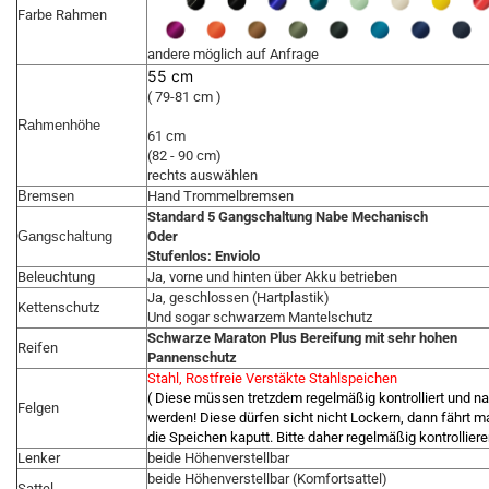
Farbe Rahmen
andere möglich auf Anfrage
55 cm
( 79-81 cm )
Rahmenhöhe
61 cm
(82 - 90 cm)
rechts auswählen
Bremsen
Hand Trommelbremsen
Standard 5 Gangschaltung Nabe Mechanisch
Gangschaltung
Oder
Stufenlos: Enviolo
Beleuchtung
Ja, vorne und hinten über Akku betrieben
Ja, geschlossen (Hartplastik)
Kettenschutz
Und sogar schwarzem Mantelschutz
Schwarze Maraton Plus Bereifung mit sehr hohen
Reifen
Pannenschutz
Stahl, Rostfreie Verstäkte Stahlspeichen
( Diese müssen tretzdem regelmäßig kontrolliert und 
Felgen
werden! Diese dürfen sicht nicht Lockern, dann fährt m
die Speichen kaputt. Bitte daher regelmäßig kontrolliere
Lenker
beide Höhenverstellbar
beide Höhenverstellbar (Komfortsattel)
Sattel