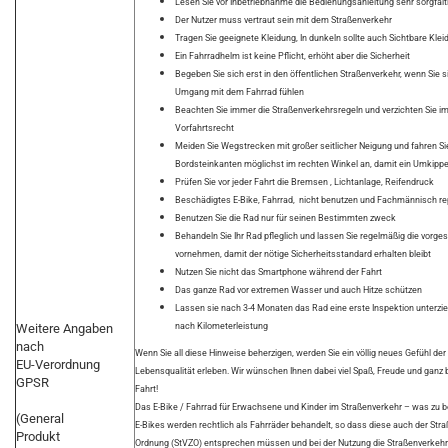
Lesen Sie vor Inbetriebnahme die Bedienungsanleitung sehr sorgfält
Der Nutzer muss vertraut sein mit dem Straßenverkehr
Tragen Sie geeignete Kleidung, In dunkeln sollte auch Sichtbare Kl
Ein Fahrradhelm ist keine Pflicht, erhöht aber die Sicherheit
Begeben Sie sich erst in den öffentlichen Straßenverkehr, wenn Sie s
Umgang mit dem Fahrrad fühlen
Beachten Sie immer die Straßenverkehrsregeln und verzichten Sie im Z
Vorfahrtsrecht
Meiden Sie Wegstrecken mit großer seitlicher Neigung und fahren Si
Bordsteinkanten möglichst im rechten Winkel an, damit ein Umkip
Prüfen Sie vor jeder Fahrt die Bremsen , Lichtanlage, Reifendruck
Beschädigtes E-Bike, Fahrrad, nicht benutzen und Fachmännisch re
Benutzen Sie die Rad nur für seinen Bestimmten zweck
Behandeln Sie Ihr Rad pfleglich und lassen Sie regelmäßig die vorg
vornehmen, damit der nötige Sicherheitsstandard erhalten bleibt
Nutzen Sie nicht das Smartphone während der Fahrt
Das ganze Rad vor extremen Wasser und auch Hitze schützen
Lassen sie nach 3-4 Monaten das Rad eine erste Inspektion unterzie
Weitere Angaben
nach Kilometerleistung
nach
Wenn Sie all diese Hinweise beherzigen, werden Sie ein völlig neues Gefühl der
EU-Verordnung
Lebensqualität erleben. Wir wünschen Ihnen dabei viel Spaß, Freude und ganz b
GPSR
Fahrt!
Das E-Bike / Fahrrad für Erwachsene und Kinder im Straßenverkehr – was zu b
(General
E-Bikes werden rechtlich als Fahrräder behandelt, so dass diese auch der St
Produkt
Ordnung (StVZO) entsprechen müssen und bei der Nutzung die Straßenverkeh