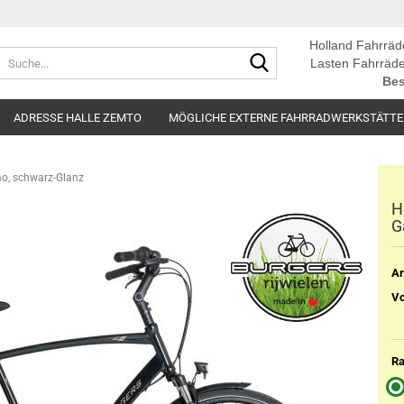
Holland Fahrräd
Suche...
Lasten Fahrräde
Bes
ADRESSE HALLE ZEMTO
MÖGLICHE EXTERNE FAHRRADWERKSTÄTT
mo, schwarz-Glanz
H
G
Ar
Vo
R