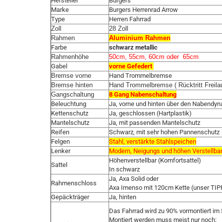
Hersteller
Burgers
Marke
Burgers Herrenrad Arrow
Type
Herren Fahrrad
Zoll
28 Zoll
Rahmen
Aluminium Rahmen
Farbe
schwarz metallic
Rahmenhöhe
50cm, 55cm, 60cm oder 65cm
Gabel
vorne Gefedert
Bremse vorne
Hand Trommelbremse
Bremse hinten
Hand Trommelbremse ( Rücktritt Freilau
Gangschaltung
8 Gang Nabenschaltung
Beleuchtung
Ja, vorne und hinten über den Nabendyn
Kettenschutz
Ja, geschlossen (Hartplastik)
Mantelschutz
Ja, mit passenden Mantelschutz
Reifen
Schwarz, mit sehr hohen Pannenschutz
Felgen
Stahl, verstärkte Stahlspeichen
Lenker
Modern, Neigungs und höhen Verstellba
Höhenverstellbar (Komfortsattel)
Sattel
In schwarz
Ja, Axa Solid oder
Rahmenschloss
Axa Imenso mit 120cm Kette (unser TIP
Gepäckträger
Ja, hinten
Das Fahrrad wird zu 90% vormontiert im 
Montiert werden muss meist nur noch: