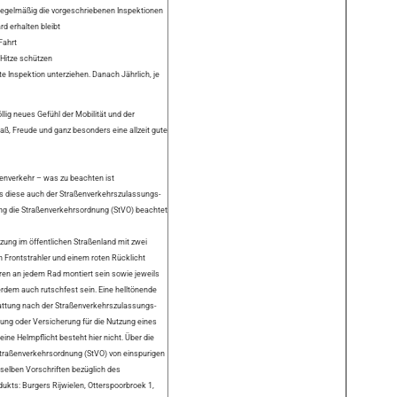
e regelmäßig die vorgeschriebenen Inspektionen
d erhalten bleibt
Fahrt
Hitze schützen
e Inspektion unterziehen. Danach Jährlich, je
lig neues Gefühl der Mobilität und der
paß, Freude und ganz besonders eine allzeit gute
ßenverkehr – was zu beachten ist
ss diese auch der Straßenverkehrszulassungs-
g die Straßenverkehrsordnung (StVO) beachtet
tzung im öffentlichen Straßenland mit zwei
Frontstrahler und einem roten Rücklicht
ren an jedem Rad montiert sein sowie jeweils
rdem auch rutschfest sein. Eine helltönende
tattung nach der Straßenverkehrszulassungs-
ng oder Versicherung für die Nutzung eines
ne Helmpflicht besteht hier nicht. Über die
Straßenverkehrsordnung (StVO) von einspurigen
eselben Vorschriften bezüglich des
ukts: Burgers Rijwielen, Otterspoorbroek 1,