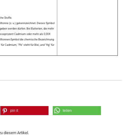
che Stoffe.
ltonne (s. u.) gekennzeichnet. Dieses Symbol
egeben werden dürfen. Bei Batterien, die mehr
asseprozent Cadmium oder mehr als 0,004
Mülltonnen-Symbol die chemische Bezeichnung
für Cadmium, "Pb" steht für Blei, und "Hg" für
pin it
teilen
u diesem Artikel.