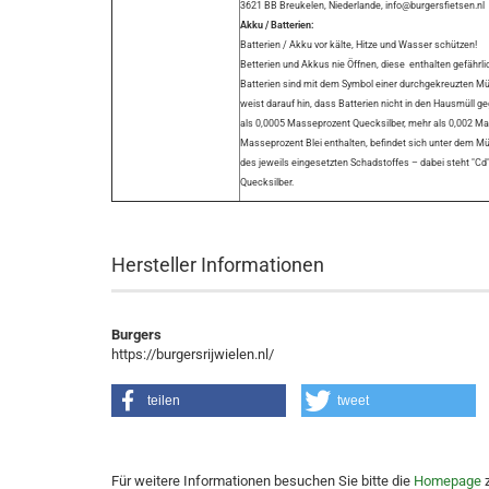
3621 BB Breukelen, Niederlande, info@burgersfietsen.nl
Akku / Batterien:
Batterien / Akku vor kälte, Hitze und Wasser schützen!
Betterien und Akkus nie Öffnen, diese enthalten gefährli
Batterien sind mit dem Symbol einer durchgekreuzten Mül
weist darauf hin, dass Batterien nicht in den Hausmüll g
als 0,0005 Masseprozent Quecksilber, mehr als 0,002 M
Masseprozent Blei enthalten, befindet sich unter dem 
des jeweils eingesetzten Schadstoffes – dabei steht "Cd" 
Quecksilber.
Hersteller Informationen
Burgers
https://burgersrijwielen.nl/
teilen
tweet
Für weitere Informationen besuchen Sie bitte die
Homepage
z