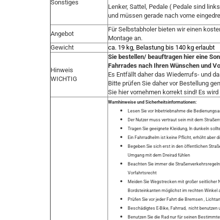
Sonstiges
Lenker, Sattel, Pedale ( Pedale sind link
und müssen gerade nach vorne eingedre
Für Selbstabholer bieten wir einen koste
Angebot
Montage an.
Gewicht
ca. 19 kg, Belastung bis 140 kg erlaubt
Sie bestellen/ beauftragen hier eine So
Fahrrades nach Ihren Wünschen und Vo
Hinweis
Es Entfällt daher das Wiederrufs- und d
WICHTIG
Bitte prüfen Sie daher vor Bestellung ge
Sie hier vornehmen korrekt sind! Es wird
Warnhinweise und Sicherheitsinformationen:
Lesen Sie vor Inbetriebnahme die Bedienungsan
Der Nutzer muss vertraut sein mit dem Straßen
Tragen Sie geeignete Kleidung, In dunkeln soll
Ein Fahrradhelm ist keine Pflicht, erhöht aber d
Begeben Sie sich erst in den öffentlichen Straß
Umgang mit dem Dreirad fühlen
Beachten Sie immer die Straßenverkehrsregeln u
Vorfahrtsrecht
Meiden Sie Wegstrecken mit großer seitlicher 
Bordsteinkanten möglichst im rechten Winkel 
Prüfen Sie vor jeder Fahrt die Bremsen , Lichta
Beschädigtes E-Bike, Fahrrad, nicht benutzen
Benutzen Sie die Rad nur für seinen Bestimmt