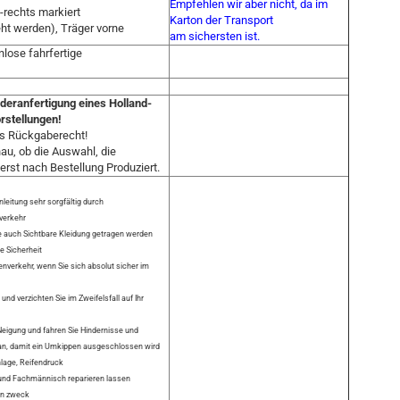
Empfehlen wir aber nicht, da im
s-rechts markiert
Karton der Transport
ht werden), Träger vorne
am sichersten ist.
nlose fahrfertige
nderanfertigung eines Holland-
rstellungen!
as Rückgaberecht!
nau, ob die Auswahl, die
 erst nach Bestellung Produziert.
leitung sehr sorgfältig durch
verkehr
te auch Sichtbare Kleidung getragen werden
ie Sicherheit
enverkehr, wenn Sie sich absolut sicher im
nd verzichten Sie im Zweifelsfall auf Ihr
Neigung und fahren Sie Hindernisse und
an, damit ein Umkippen ausgeschlossen wird
nlage, Reifendruck
 und Fachmännisch reparieren lassen
en zweck