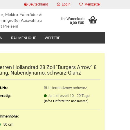
Deutschland
Login
Merkzettel
er, Elektro-Fahrräder &
Ihr Warenkorb
r in großer Auswahl zu
0,00 EUR
t
Preisen!
EN
RAHMENHÖHE
WEITERE
erren Hollandrad 28 Zoll "Burgers Arrow" 8
ang, Nabendynamo, schwarz-Glanz
t.Nr.:
BU- Herren Arrow schwarz
rrätig:
Ja, Lieferzeit 10 - 20 Tage
(Infos Lieferzeiten und Kosten)
ahmenhöhe:
50 cm