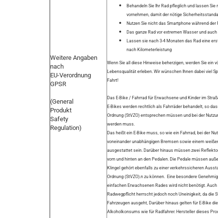
Behandeln Sie Ihr Rad pfleglich und lassen Si
vornehmen, damit der nötige Sicherheitsstandar
Nutzen Sie nicht das Smartphone während der 
Das ganze Rad vor extremen Wasser und auch 
Lassen sie nach 3-4 Monaten das Rad eine erst
nach Kilometerleistung
Weitere Angaben
Wenn Sie all diese Hinweise beherzigen, werden Sie ein völ
nach
Lebensqualität erleben. Wir wünschen Ihnen dabei viel S
EU-Verordnung
Fahrt!
GPSR
Das E-Bike / Fahrrad für Erwachsene und Kinder im Stra
(General
E-Bikes werden rechtlich als Fahrräder behandelt, so da
Produkt
Ordnung (StVZO) entsprechen müssen und bei der Nutzun
Safety
werden muss.
Regulation)
Das heißt ein E-Bike muss, so wie ein Fahrrad, bei der Nu
voneinander unabhängigen Bremsen sowie einem weißen 
ausgestattet sein. Darüber hinaus müssen zwei Reflekto
vorn und hinten an den Pedalen. Die Pedale müssen auße
Klingel gehört ebenfalls zu einer verkehrssicheren Auss
Ordnung (StVZO).n zu können. Eine besondere Genehmigu
einfachen Erwachsenen Rades wird nicht benötigt. Auch ei
Radwegpflicht herrscht jedoch noch Uneinigkeit, da die 
Fahrzeugen ausgeht, Darüber hinaus gelten für E-Bike di
Alkoholkonsums wie für Radfahrer. Hersteller dieses Prod