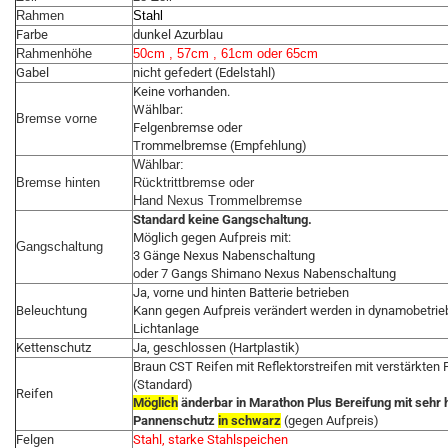
Rahmen
Stahl
Farbe
dunkel Azurblau
Rahmenhöhe
50cm , 57cm , 61cm oder 65cm
Gabel
nicht gefedert (Edelstahl)
Keine vorhanden.
Wählbar:
Bremse vorne
Felgenbremse oder
Trommelbremse (Empfehlung)
Wählbar:
Bremse hinten
Rücktrittbremse oder
Hand Nexus Trommelbremse
Standard keine Gangschaltung.
Möglich gegen Aufpreis mit:
Gangschaltung
3 Gänge Nexus Nabenschaltung
oder 7 Gangs Shimano Nexus Nabenschaltung
Ja, vorne und hinten Batterie betrieben
Beleuchtung
Kann gegen Aufpreis verändert werden in dynamobetri
Lichtanlage
Kettenschutz
Ja, geschlossen (Hartplastik)
Braun CST Reifen mit Reflektorstreifen mit verstärkte
(Standard)
Reifen
Möglich
änderbar in Marathon Plus Bereifung mit sehr
Pannenschutz
in schwarz
(gegen Aufpreis)
Felgen
Stahl, starke Stahlspeichen