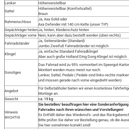
Lenker
Höhenverstellbar
Höhenverstellbar (Komfortsattel)
Sattel
Braun
Ja, Axa Solid oder
Rahmenschloss
Axa Defender mit 140 cm Kette (unser TIP)
Gepäckträger hinten
Ja, hinten, Kleiderschutz hinten
Gepäckträger vorne
Nein, kann aber dazu bestellt werden (oben rechts)
Ja, Seitenständer (Standard)
Fahrradständer
Jumbo Zweifuß Fahrradständer ist möglich
Ja, einfache Standard Fahrradklingel
Klingel
Aber auch große Holland Ding Dong Klingel ist möglich
Das Fahrrad wird zu 95% vormontiert im Speergut-Karton 
Montiert werden muss meist nur noch:
Sonstiges
Lenker, Sattel, Pedale ( Pedale sind links-rechts markier
und müssen gerade nach vorne eingedreht werden)
Für Selbstabholer bieten wir einen kostenlose fahrfertig
Angebot
Montage an.
Gewicht
ca. 19 kg
Sie bestellen/ beauftragen hier eine Sonderanfertigung
Fahrrades nach Ihren wünschen und Vorstellungen!
Hinweis
Es Entfällt daher das Wiederrufs- und das Rückgaberech
WICHTIG
Bitte prüfen Sie daher vor Bestellung genau, ob die Aus
Sie hier vornehmen korrekt sind!