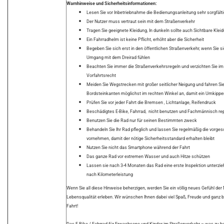
Warnhinweise und Sicherheitsinformationen:
Lesen Sie vor Inbetriebnahme die Bedienungsanleitung sehr sorgfält
Der Nutzer muss vertraut sein mit dem Straßenverkehr
Tragen Sie geeignete Kleidung, In dunkeln sollte auch Sichtbare Kle
Ein Fahrradhelm ist keine Pflicht, erhöht aber die Sicherheit
Begeben Sie sich erst in den öffentlichen Straßenverkehr, wenn Sie s
Umgang mit dem Dreirad fühlen
Beachten Sie immer die Straßenverkehrsregeln und verzichten Sie im Z
Vorfahrtsrecht
Meiden Sie Wegstrecken mit großer seitlicher Neigung und fahren Si
Bordsteinkanten möglichst im rechten Winkel an, damit ein Umkipp
Prüfen Sie vor jeder Fahrt die Bremsen , Lichtanlage, Reifendruck
Beschädigtes E-Bike, Fahrrad, nicht benutzen und Fachmännisch rep
Benutzen Sie die Rad nur für seinen Bestimmten zweck
Behandeln Sie Ihr Rad pfleglich und lassen Sie regelmäßig die vorge
vornehmen, damit der nötige Sicherheitsstandard erhalten bleibt
Nutzen Sie nicht das Smartphone während der Fahrt
Das ganze Rad vor extremen Wasser und auch Hitze schützen
Lassen sie nach 3-4 Monaten das Rad eine erste Inspektion unterzieh
nach Kilometerleistung
Wenn Sie all diese Hinweise beherzigen, werden Sie ein völlig neues Gefühl der 
Lebensqualität erleben. Wir wünschen Ihnen dabei viel Spaß, Freude und ganz b
Fahrt!