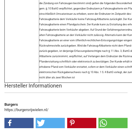
die Zündung von Fahrzeugen bestimmt sind) gelten die folgenden Besonderheit
gem. § 10 BattG verpflichtet, gegenüber Endnutzern je Fahrzeugbatterie ein Pf
einschließlich Umsatzsteuer zu erheben, wenn der Endnutzer im Zeitpunkt des
Fahrzeugbatterie dem Verkäufer keine Fahrzeug-Altbatterie zurückgibt. Der Kun
Fahrzeugbatterie einen Pfandgutschein. Der Kunde kann zu Erstattung des erh
Fahrzeugbatterie beim Verkäufer abgeben. Auf Grund der Gefahrengutverordnun
alten Fahrzeugbatterie an den Verkäufer nicht zulässig. Alternativ kann der Kun
Fahrzeugbatterie an einer vom öffentlich-rechtlichen-Entsorgungsträger einger
Rücknahmestelle zurückgeben. Wird die Fahrzeug-Altbatterie nicht dem Pfand
zurück-gegeben, ist derjenige Erfassungsberechtigte nach § 11 Abs. 3, BattG d
Altbatterie zurücknimmt, verpflichtet, auf Verlangen dem Endnutzer die Rück
Pfanderstattung schriftlich oder elektronisch zu bestätigen. Der Kunde erhält i
erhobene Pfand vom Verkäufer erstattet, sofern er dem Verkäufer einen schrift
elektronischen Rückgabenachweis nach § 10 Abs. 1 S. 4 BattG vorlegt, der zum
nicht älter als zwei Wochen ist
Hersteller Informationen
Burgers
https://burgersrijwielen.nl/