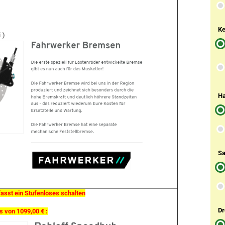
Ke
 )
Ha
Sa
fasst ein Stufenloses schalten
Dr
 von 1099,00 € :