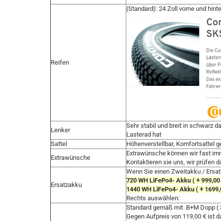
(Standard): 24 Zoll vorne und hinte
Reifen
Sehr stabil und breit in schwarz d
Lenker
Lasterad hat
Sattel
Höhenverstellbar, Komfortsattel g
Extrawünsche können wir fast imm
Extrawünsche
Kontaktieren sie uns, wir prüfen 
Wenn Sie einen Zweitakku / Ersa
720 WH LiFePo4- Akku ( + 999,00 
Ersatzakku
1440 WH LiFePo4- Akku ( + 1699,0
Rechts auswählen:
Standard gemäß mit B+M Dopp ( 
Gegen Aufpreis von 119,00 € ist d