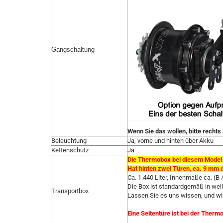
Gangschaltung
Wenn Sie das wollen, bitte recht
Beleuchtung
Ja, vorne und hinten über Akku
Kettenschutz
Ja
Die Thermobox bei diesem Model 
Hat hinten zwei Türen, ca. 9 mm d
Ca. 1.440 Liter, Innenmaße ca. (B /
Die Box ist standardgemäß in wei
Transportbox
Lassen Sie es uns wissen, und wi
Eine Seitentüre ist bei der Thermo