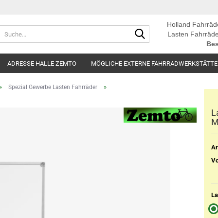
Holland Fahrräd
Suche...
Lasten Fahrräde
Bes
ADRESSE HALLE ZEMTO
MÖGLICHE EXTERNE FAHRRADWERKSTÄTT
»
»
Spezial Gewerbe Lasten Fahrräder
L
M
Ar
Vo
La