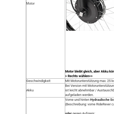
Motor
Motor bleibt gleich, aber Akku k
> Rechts wählen>>
Geschwindigkeit
Mit Motorunterstützung max. 25 
Bei Version mit Motorunterstützun
Akku
ist leicht abnehmbar / Austauschb
aufgeladen werden.
Vorne und hinten
Hydraulische S
(Beschreibung: vorne RideRever ca
oder
gegen Aufpreis: