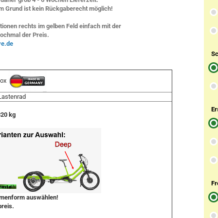
m Grund ist kein Rückgaberecht möglich!
ionen rechts im gelben Feld einfach mit der
nochmal der Preis.
ve.de
Sc
box
Lastenrad
Er
320 kg
Fr
ahmenform auswählen!
preis.