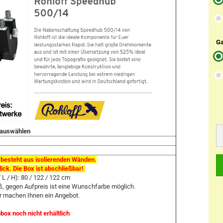
Ga
s auswählen
besteht aus isolierenden Wänden.
ick. Die Box ist abschließbar!
 L / H): 80 / 122 / 122 cm
ß, gegen Aufpreis ist eine Wunschfarbe möglich.
r machen Ihnen ein Angebot.
box noch nicht erhältlich