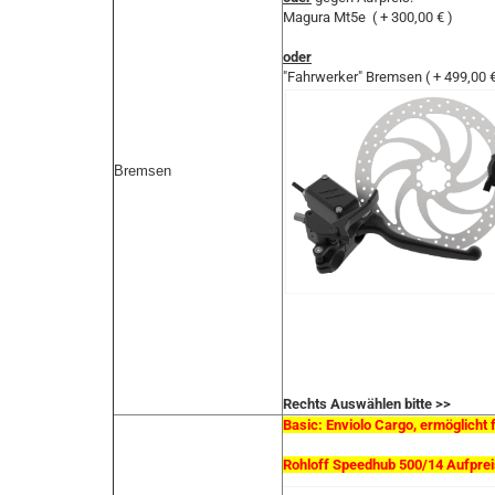
Magura Mt5e ( + 300,00 € )
oder
"Fahrwerker" Bremsen ( + 499,00 €
Bremsen
Rechts Auswählen bitte >>
Basic: Enviolo Cargo, ermöglicht 
Rohloff Speedhub 500/14 Aufpreis