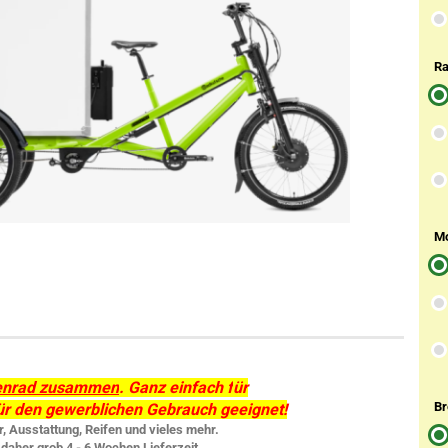
Ra
Mo
tenrad zusammen
. Ganz einfach f
ür
Br
 für den gewerblichen Gebrauch geeignet!
 Ausstattung, Reifen und vieles mehr.
daher grob 4 - 6 Wochen Lieferzeit.