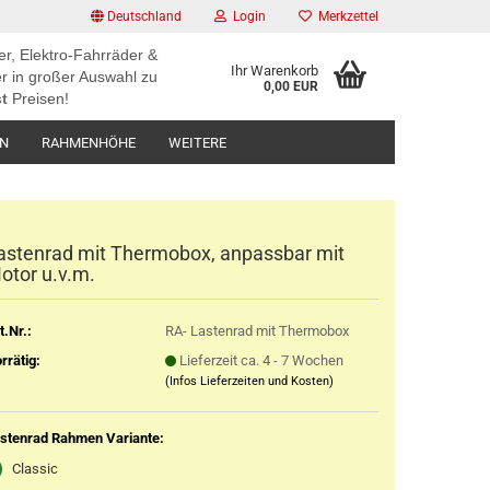
Deutschland
Login
Merkzettel
er, Elektro-Fahrräder &
Ihr Warenkorb
r in großer Auswahl zu
0,00 EUR
t
Preisen!
EN
RAHMENHÖHE
WEITERE
astenrad mit Thermobox, anpassbar mit
otor u.v.m.
t.Nr.:
RA- Lastenrad mit Thermobox
rrätig:
Lieferzeit ca. 4 - 7 Wochen
(Infos Lieferzeiten und Kosten)
stenrad Rahmen Variante:
Classic