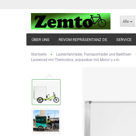
Alle
ÜBER UNS
REVOM REPRÄSENTANZ DE
SERVICE
»
Startseite
Lastenfahrräder, Transporträder und Bakfitsen
Lastenrad mit Thermobox, anpassbar mit Motor u.v.m.