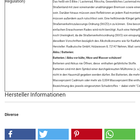
Regulation)
Das heißt ein E-Bike / Lastenrad, Rikscha, Gewerbliches Lastenrad mus
Straßenland mit zwei voneinander unabhängigen Bremsen sowie einem
sein. Darüber hinaus müssen zwei Reflektoren an jedem Rad montiert 
müssen außerdem auch rutschfest sein. Eine helltönende Klingel gehö
Straßenverkehrszulassungs-Ordnung (StVZO).n zu können. Eine beson
einfachen Erwachsenen Rades wird nicht benötigt. Auch eine Helmpflic
noch Uneinigkeit, da die Straßenverkehrsordnung (StVO) von einspuri
dieselben Vorschriften bezüglich des Alkoholkonsums wie für Radfahr
Hersteller: Radkutsche GmbH, Holzwiesen 8, 72147 Nehren, Mail: se
Akku / Batterien:
Batterien / Akku vor kälte, Hitze und Wasser schützen!
Betterien und Akkus nie Öffnen, diese enthalten gefährliche Stoffe.
Batterien sind mit dem Symbol einer durchgekreuzten Mülltonne (s. u.
nicht in den Hausmüll gegeben werden dürfen. Bei Batterien, die meh
Masseprozent Cadmium oder mehr als 0,004 Masseprozent Blei enthal
Bezeichnung des jeweils eingesetzten Schadstoffes – dabei steht "Cd" 
Hersteller Informationen
Diverse