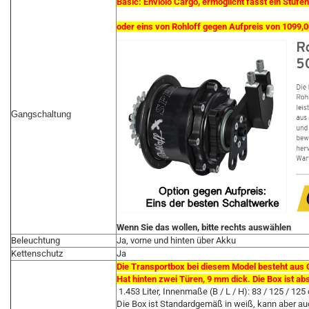
Basic: Enviolo Cargo, ermöglicht fasst ein Stufe
oder eins von Rohloff gegen Aufpreis von 1099,00
Gangschaltung
Wenn Sie das wollen, bitte rechts auswählen
Beleuchtung
Ja, vorne und hinten über Akku
Kettenschutz
Ja
Die Transportbox bei diesem Model besteht aus
Hat hinten zwei Türen, 9 mm dick. Die Box ist ab
1.453 Liter, Innenmaße (B / L / H): 83 / 125 / 125
Die Box ist Standardgemäß in weiß, kann aber au