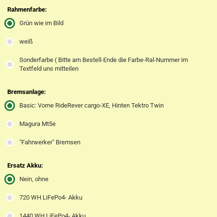
Rahmenfarbe:
Grün wie im Bild
weiß
Sonderfarbe ( Bitte am Bestell-Ende die Farbe-Ral-Nummer im
Textfeld uns mitteilen
Bremsanlage:
Basic: Vorne RideRever cargo-XE, Hinten Tektro Twin
Magura Mt5e
"Fahrwerker" Bremsen
Ersatz Akku:
Nein, ohne
720 WH LiFePo4- Akku
1440 WH LiFePo4- Akku