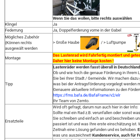
Wenn Sie das wollen, bitte rechts auswählen
Klingel
Ja
Federrung
Ja, Doppelferderung vorne in der Gabel
Mögliches Zubehör
> Große Haube
/ > Luftpumpe
(Können rechts
ausgewält werden
Das Lastenrad wird Fahrfertig montiert und getest
Montage
Daher hier keine Montage kosten !
Lastenräder werden fasst überall in Deutschland
Ob und wie hoch die genaue Förderung in Ihrem Lan
Sie bei Ihrer Stadt / Gemeinde. Wir machen dazu g
Tipp
was bei der Antragsförderung vorgelegt werden 
Genauere aktuellere Informationen zu den Förder
https://fms.bafa.de/BafaFrame/v2/elr
Ihr Team von Zemto.
Wird oft gefragt, darum nun auch hier in der Info:
Sollte mal ein Rad z.B. verunfallen oder sonst wa
Sie schreiben und einfach an und beschreiben uns
Ersatzteile
passiert ist und was Ihre erste einschätzung ist.
Zeitnah eine Lösung gefunden und es behoben.
E
was uns auszeichnet!
Kundenservice, auch für F