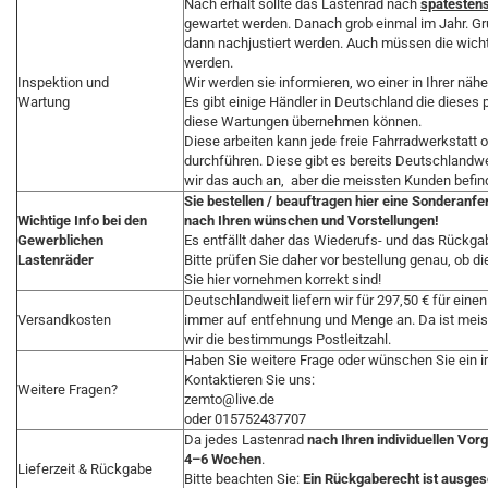
Nach erhalt sollte das Lastenrad nach
spätesten
gewartet werden. Danach grob einmal im Jahr. G
dann nachjustiert werden. Auch müssen die wic
werden.
Inspektion und
Wir werden sie informieren, wo einer in Ihrer näh
Wartung
Es gibt einige Händler in Deutschland die dieses 
diese Wartungen übernehmen können.
Diese arbeiten kann jede freie Fahrradwerkstatt
durchführen. Diese gibt es bereits Deutschlandwei
wir das auch an, aber die meissten Kunden befin
Sie bestellen / beauftragen hier eine Sonderanf
Wichtige Info bei den
nach Ihren wünschen und Vorstellungen!
Gewerblichen
Es entfällt daher das Wiederufs- und das Rückga
Lastenräder
Bitte prüfen Sie daher vor bestellung genau, ob d
Sie hier vornehmen korrekt sind!
Deutschlandweit liefern wir für 297,50 € für ei
Versandkosten
immer auf entfehnung und Menge an. Da ist mei
wir die bestimmungs Postleitzahl.
Haben Sie weitere Frage oder wünschen Sie ein i
Kontaktieren Sie uns:
Weitere Fragen?
zemto@live.de
oder 015752437707
Da jedes Lastenrad
nach Ihren individuellen Vorg
4–6 Wochen
.
Lieferzeit & Rückgabe
Bitte beachten Sie:
Ein Rückgaberecht ist ausge