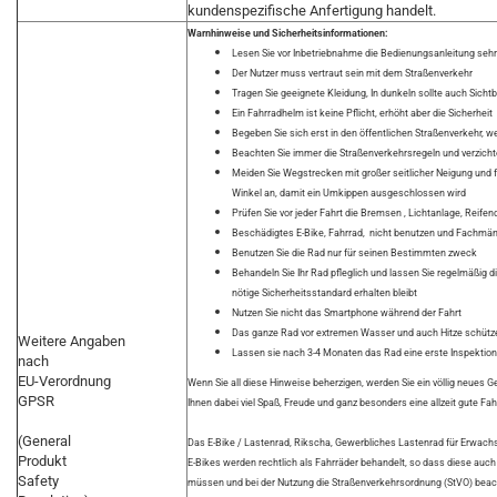
kundenspezifische Anfertigung handelt.
Warnhinweise und Sicherheitsinformationen:
Lesen Sie vor Inbetriebnahme die Bedienungsanleitung sehr 
Der Nutzer muss vertraut sein mit dem Straßenverkehr
Tragen Sie geeignete Kleidung, In dunkeln sollte auch Sich
Ein Fahrradhelm ist keine Pflicht, erhöht aber die Sicherheit
Begeben Sie sich erst in den öffentlichen Straßenverkehr, w
Beachten Sie immer die Straßenverkehrsregeln und verzichten
Meiden Sie Wegstrecken mit großer seitlicher Neigung und 
Winkel an, damit ein Umkippen ausgeschlossen wird
Prüfen Sie vor jeder Fahrt die Bremsen , Lichtanlage, Reife
Beschädigtes E-Bike, Fahrrad, nicht benutzen und Fachmän
Benutzen Sie die Rad nur für seinen Bestimmten zweck
Behandeln Sie Ihr Rad pfleglich und lassen Sie regelmäßig 
nötige Sicherheitsstandard erhalten bleibt
Nutzen Sie nicht das Smartphone während der Fahrt
Das ganze Rad vor extremen Wasser und auch Hitze schütz
Weitere Angaben
Lassen sie nach 3-4 Monaten das Rad eine erste Inspektion 
nach
EU-Verordnung
Wenn Sie all diese Hinweise beherzigen, werden Sie ein völlig neues Ge
GPSR
Ihnen dabei viel Spaß, Freude und ganz besonders eine allzeit gute Fah
(General
Das E-Bike / Lastenrad, Rikscha, Gewerbliches Lastenrad für Erwach
Produkt
E-Bikes werden rechtlich als Fahrräder behandelt, so dass diese au
Safety
müssen und bei der Nutzung die Straßenverkehrsordnung (StVO) bea