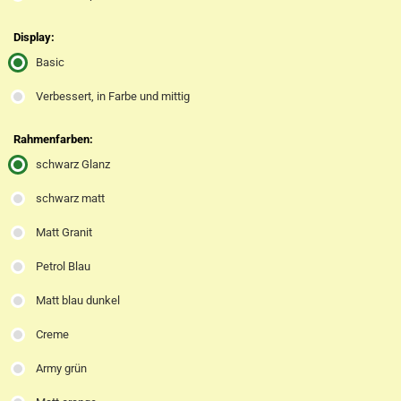
Display:
Basic
Verbessert, in Farbe und mittig
Rahmenfarben:
schwarz Glanz
schwarz matt
Matt Granit
Petrol Blau
Matt blau dunkel
Creme
Army grün