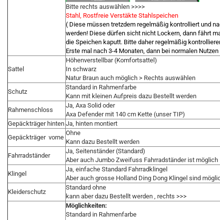
Bitte rechts auswählen >>>>
Stahl, Rostfreie Verstäkte Stahlspeichen
( Diese müssen tretzdem regelmäßig kontrolliert und 
werden! Diese dürfen sicht nicht Lockern, dann fährt m
die Speichen kaputt. Bitte daher regelmäßig kontrolliere
Erste mal nach 3-4 Monaten, dann bei normalen Nutzen 
Höhenverstellbar (Komfortsattel)
Sattel
In schwarz
Natur Braun auch möglich > Rechts auswählen
Standard in Rahmenfarbe
Schutz
Kann mit kleinen Aufpreis dazu Bestellt werden
Ja, Axa Solid oder
Rahmenschloss
Axa Defender mit 140 cm Kette (unser TIP)
Gepäckträger hinten
Ja, hinten montiert
Ohne
Gepäckträger vorne
Kann dazu Bestellt werden
Ja, Seitenständer (Standard)
Fahrradständer
Aber auch Jumbo Zweifuss Fahrradständer ist möglich
Ja, einfache Standard Fahrradklingel
Klingel
Aber auch grosse Holland Ding Dong Klingel sind mögli
Standard ohne
Kleiderschutz
kann aber dazu Bestellt werden , rechts >>>
Möglichkeiten:
Standard in Rahmenfarbe