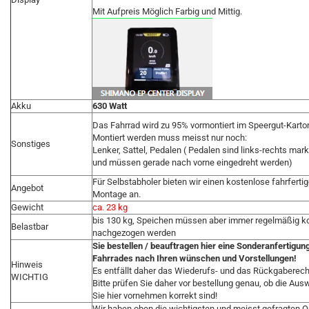
Mit Aufpreis Möglich Farbig und Mittig.
Akku
630 Watt
Das Fahrrad wird zu 95% vormontiert im Speergut-Karton 
Montiert werden muss meisst nur noch:
Sonstiges
Lenker, Sattel, Pedalen ( Pedalen sind links-rechts mark
und müssen gerade nach vorne eingedreht werden)
Für Selbstabholer bieten wir einen kostenlose fahrferti
Angebot
Montage an.
Gewicht
ca. 23 kg
bis 130 kg, Speichen müssen aber immer regelmäßig kon
Belastbar
nachgezogen werden
Sie bestellen / beauftragen hier eine Sonderanfertigun
Fahrrades nach Ihren wünschen und Vorstellungen!
Hinweis
Es entfällt daher das Wiederufs- und das Rückgaberech
WICHTIG
Bitte prüfen Sie daher vor bestellung genau, ob die Aus
Sie hier vornehmen korrekt sind!
Wir haben oben die wichtigsten und meisst gefragten O