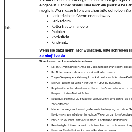
eingebaut. Darüber hinaus sind noch ein paar kleine Ot
möglich. Wenn dazu Info wünschen bitte schreiben Sie u
Lenkerfarbe in Chrom oder schwarz
Lenkerform
Kettenkasten , andere
Info
Pedalen
Vorderlicht
Kindersitz
Wenn sie dazu mehr Infor wünschen, bitte schreiben si
zemto@live.de
Warnhinweise und Sicherheitsinformationen:
Lesen Sie vor Inbetriebnahme die Bedienungsanleitung sehr sorgfält
Der Nutzer muss vertraut sein mit dem Straßenverkehr
Tragen Sie geeignete Kleidung, In dunkeln sollte auch Sichtbare Kle
Ein Fahrradhelm ist keine Pflicht, erhöht aber die Sicherheit
Begeben Sie sich erst in den öffentlichen Straßenverkehr, wenn Sie s
Umgang mit dem Dreirad fühlen
Beachten Sie immer die Straßenverkehrsregeln und verzichten Sie im Z
Vorfahrtsrecht
Meiden Sie Wegstrecken mit großer seitlicher Neigung und fahren Si
Bordsteinkanten möglichst im rechten Winkel an, damit ein Umkipp
Prüfen Sie vor jeder Fahrt die Bremsen , Lichtanlage, Reifendruck
Beschädigtes E-Bike, Fahrrad, nicht benutzen und Fachmännisch re
Benutzen Sie die Rad nur für seinen Bestimmten zweck