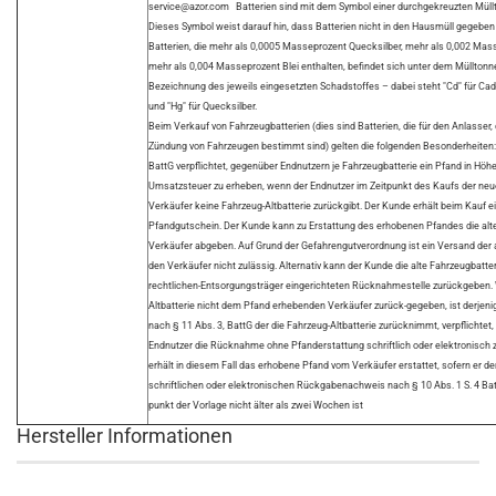
service@azor.com
Batterien sind mit dem Symbol einer durchgekreuzten Müllt
Dieses Symbol weist darauf hin, dass Batterien nicht in den Hausmüll gegeben
Batterien, die mehr als 0,0005 Masseprozent Quecksilber, mehr als 0,002 M
mehr als 0,004 Masseprozent Blei enthalten, befindet sich unter dem Müllton
Bezeichnung des jeweils eingesetzten Schadstoffes – dabei steht "Cd" für Cadm
und "Hg" für Quecksilber.
Beim Verkauf von Fahrzeugbatterien (dies sind Batterien, die für den Anlasser, 
Zündung von Fahrzeugen bestimmt sind) gelten die folgenden Besonderheiten: 
BattG verpflichtet, gegenüber Endnutzern je Fahrzeugbatterie ein Pfand in Höhe
Umsatzsteuer zu erheben, wenn der Endnutzer im Zeitpunkt des Kaufs der ne
Verkäufer keine Fahrzeug-Altbatterie zurückgibt. Der Kunde erhält beim Kauf e
Pfandgutschein. Der Kunde kann zu Erstattung des erhobenen Pfandes die alt
Verkäufer abgeben. Auf Grund der Gefahrengutverordnung ist ein Versand der 
den Verkäufer nicht zulässig. Alternativ kann der Kunde die alte Fahrzeugbatter
rechtlichen-Entsorgungsträger eingerichteten Rücknahmestelle zurückgeben. 
Altbatterie nicht dem Pfand erhebenden Verkäufer zurück-gegeben, ist derjen
nach § 11 Abs. 3, BattG der die Fahrzeug-Altbatterie zurücknimmt, verpflichtet
Endnutzer die Rücknahme ohne Pfanderstattung schriftlich oder elektronisch 
erhält in diesem Fall das erhobene Pfand vom Verkäufer erstattet, sofern er d
schriftlichen oder elektronischen Rückgabenachweis nach § 10 Abs. 1 S. 4 Batt
punkt der Vorlage nicht älter als zwei Wochen ist
Hersteller Informationen