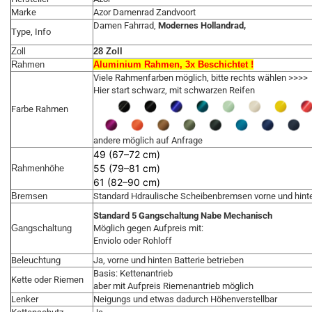
Marke
Azor Damenrad Zandvoort
Damen Fahrrad,
Modernes Hollandrad,
Type, Info
Zoll
28 Zoll
Rahmen
Aluminium Rahmen, 3x Beschichtet !
Viele Rahmenfarben möglich, bitte rechts wählen >>>>
Hier start schwarz, mit schwarzen Reifen
Farbe Rahmen
andere möglich auf Anfrage
49 (67–72 cm)
55 (79–81 cm)
Rahmenhöhe
61 (82–90 cm)
Bremsen
Standard Hdraulische Scheibenbremsen vorne und hint
Standard 5 Gangschaltung Nabe Mechanisch
Gangschaltung
Möglich gegen Aufpreis mit:
Enviolo oder Rohloff
Beleuchtung
Ja, vorne und hinten Batterie betrieben
Basis: Kettenantrieb
Kette oder Riemen
aber mit Aufpreis Riemenantrieb möglich
Lenker
Neigungs und etwas dadurch Höhenverstellbar