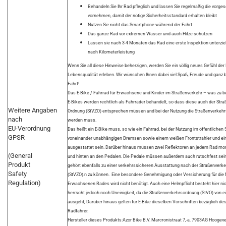
Behandeln Sie Ihr Rad pfleglich und lassen Sie regelmäßig die vorge
vornehmen, damit der nötige Sicherheitsstandard erhalten bleibt
Nutzen Sie nicht das Smartphone während der Fahrt
Das ganze Rad vor extremen Wasser und auch Hitze schützen
Lassen sie nach 3-4 Monaten das Rad eine erste Inspektion unterzieh
nach Kilometerleistung
Wenn Sie all diese Hinweise beherzigen, werden Sie ein völlig neues Gefühl der 
Lebensqualität erleben. Wir wünschen Ihnen dabei viel Spaß, Freude und ganz b
Fahrt!
Das E-Bike / Fahrrad für Erwachsene und Kinder im Straßenverkehr – was zu b
E-Bikes werden rechtlich als Fahrräder behandelt, so dass diese auch der Str
Weitere Angaben
Ordnung (StVZO) entsprechen müssen und bei der Nutzung die Straßenverkehr
nach
werden muss.
EU-Verordnung
Das heißt ein E-Bike muss, so wie ein Fahrrad, bei der Nutzung im öffentlichen
GPSR
voneinander unabhängigen Bremsen sowie einem weißen Frontstrahler und ei
ausgestattet sein. Darüber hinaus müssen zwei Reflektoren an jedem Rad mont
(General
und hinten an den Pedalen. Die Pedale müssen außerdem auch rutschfest sein.
Produkt
gehört ebenfalls zu einer verkehrssicheren Ausstattung nach der Straßenver
Safety
(StVZO).n zu können. Eine besondere Genehmigung oder Versicherung für die 
Regulation)
Erwachsenen Rades wird nicht benötigt. Auch eine Helmpflicht besteht hier nic
herrscht jedoch noch Uneinigkeit, da die Straßenverkehrsordnung (StVO) von 
ausgeht, Darüber hinaus gelten für E-Bike dieselben Vorschriften bezüglich d
Radfahrer.
Hersteller dieses Produkts:Azor Bike B.V. Marcronistraat 7,-a, 7903AG Hoogeve