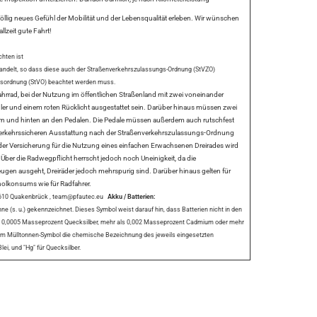
öllig neues Gefühl der Mobilität und der Lebensqualität erleben. Wir wünschen
lzeit gute Fahrt!
hten ist
handelt, so dass diese auch der Straßenverkehrszulassungs-Ordnung (StVZO)
rsordnung (StVO) beachtet werden muss.
ahrrad, bei der Nutzung im öffentlichen Straßenland mit zwei voneinander
r und einem roten Rücklicht ausgestattet sein. Darüber hinaus müssen zwei
vorn und hinten an den Pedalen. Die Pedale müssen außerdem auch rutschfest
er verkehrssicheren Ausstattung nach der Straßenverkehrszulassungs-Ordnung
 Versicherung für die Nutzung eines einfachen Erwachsenen Dreirades wird
. Über die Radwegpflicht herrscht jedoch noch Uneinigkeit, da die
gen ausgeht, Dreiräder jedoch mehrspurig sind. Darüber hinaus gelten für
oholkonsums wie für Radfahrer.
 49610 Quakenbrück , team@pfautec.eu
Akku / Batterien:
e (s. u.) gekennzeichnet. Dieses Symbol weist darauf hin, dass Batterien nicht in den
ls 0,0005 Masseprozent Quecksilber, mehr als 0,002 Masseprozent Cadmium oder mehr
 dem Mülltonnen-Symbol die chemische Bezeichnung des jeweils eingesetzten
ei, und "Hg" für Quecksilber.