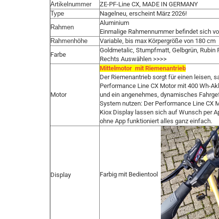
Artikelnummer
ZE-PF-Line CX, MADE IN GERMANY
Type
Nagelneu, erscheint März 2026!
Aluminium
Rahmen
Einmalige Rahmennummer befindet sich 
Rahmenhöhe
Variable, bis max Körpergröße von 180 cm
Goldmetalic, Stumpfmatt, Gelbgrün, Rubin 
Farbe
Rechts Auswählen >>>>
Mittelmotor mit Riemenantrieb
Der Riemenantrieb sorgt für einen leisen,
Performance Line CX Motor mit 400 Wh-Akku
Motor
und ein angenehmes, dynamisches Fahrgef
System nutzen: Der Performance Line CX Mot
Kiox Display lassen sich auf Wunsch per A
ohne App funktioniert alles ganz einfach.
Farbig mit Bedientool
Display