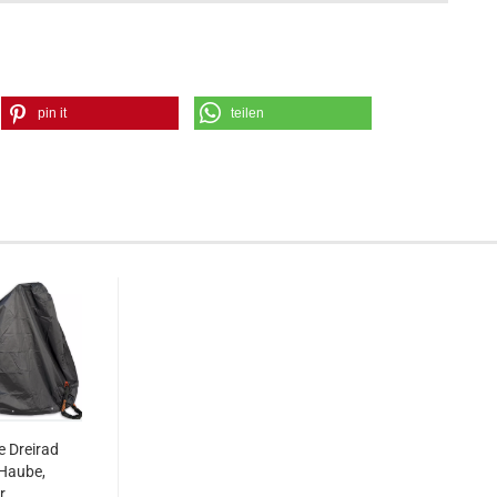
pin it
teilen
 Dreirad
Haube,
...