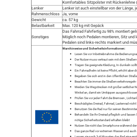
Komfortables Sitzpolster mit Rückenlehne (
Lenker
Lenker ist auch einstellbar von der Länge, j
Rahmenschloss
Ja, vorne
Gewicht
ca. 57 kg
Belastbarkeit
Max. 120 kg mit Gepäck
Das Fahrrad Fahrfertig zu 98% montiert geli
Sonstiges
Möglich noch Pedalen montieren, Sitz und l
Pedalen sind links-rechts markiert und mü
Warnhinweise und Sicherheitsinformationen:
Lesen Sie vor Inbetriebnahme die Bedienungsan
Der Nutzer muss vertraut sein mit dem Straßen
Tragen Sie geeignete Kleidung, In dunkeln sol
Ein Fahrradhelm ist keine Pflicht, erhöht aber di
Begeben Sie sich erst in den öffentlichen Stra
Beachten Sie immer die Straßenverkehrsregeln un
Meiden Sie Wegstrecken mit großer seitlicher 
Winkel an, damit ein Umkippen ausgeschlosse
Prüfen Sie vor jeder Fahrt die Bremsen , Lichtan
Beschädigtes Dreirad, Fahrrad, Lastenrad nich
Benutzen Sie die Rad nur für seinen Bestimmt
Behandeln Sie Ihr Dreirad pfleglich und lasse
nötige Sicherheitsstandard erhalten bleibt
Nutzen Sie nicht das Smartphone während der
Das ganze Rad vor extremen Wasser und auch 
Lassen sie nach 3-4 Monaten das Rad eine erste