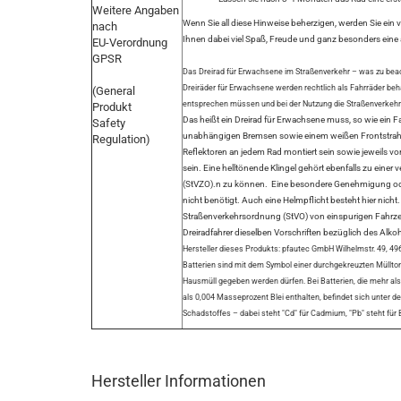
Weitere Angaben
Wenn Sie all diese Hinweise beherzigen, werden Sie ein v
nach
Ihnen dabei viel Spaß, Freude und ganz besonders eine al
EU-Verordnung
GPSR
Das Dreirad für Erwachsene im Straßenverkehr – was zu beac
Dreiräder für Erwachsene werden rechtlich als Fahrräder be
(General
entsprechen müssen und bei der Nutzung die Straßenverkeh
Produkt
Das heißt ein Dreirad für Erwachsene muss, so wie ein F
Safety
unabhängigen Bremsen sowie einem weißen Frontstrahle
Regulation)
Reflektoren an jedem Rad montiert sein sowie jeweils 
sein. Eine helltönende Klingel gehört ebenfalls zu ein
(StVZO).n zu können. Eine besondere Genehmigung oder
nicht benötigt. Auch eine Helmpflicht besteht hier nicht
Straßenverkehrsordnung (StVO) von einspurigen Fahrzeu
Dreiradfahrer dieselben Vorschriften bezüglich des Alk
Hersteller dieses Produkts: pfautec GmbH Wilhelmstr. 49,
Batterien sind mit dem Symbol einer durchgekreuzten Mülltonn
Hausmüll gegeben werden dürfen. Bei Batterien, die mehr a
als 0,004 Masseprozent Blei enthalten, befindet sich unter
Schadstoffes – dabei steht "Cd" für Cadmium, "Pb" steht für Bl
Hersteller Informationen