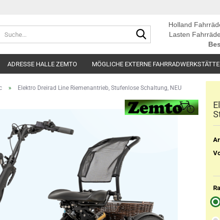
Holland Fahrräd
Suche...
Lasten Fahrräde
Bes
ADRESSE HALLE ZEMTO
MÖGLICHE EXTERNE FAHRRADWERKSTÄTT
»
c
Elektro Dreirad Line Riemenantrieb, Stufenlose Schaltung, NEU
E
S
Ar
Vo
Ra