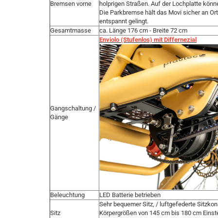
Bremsen vorne
holprigen Straßen. Auf der Lochplatte kön
Die Parkbremse hält das Movi sicher an Ort
entspannt gelingt.
Gesamtmasse
ca. Länge 176 cm - Breite 72 cm
Enviolo (Stufenlos) mit Differnezial
Gangschaltung /
Gänge
Beleuchtung
LED Batterie betrieben
Sehr bequemer Sitz, / luftgefederte Sitzkons
Sitz
Körpergrößen von 145 cm bis 180 cm Einste