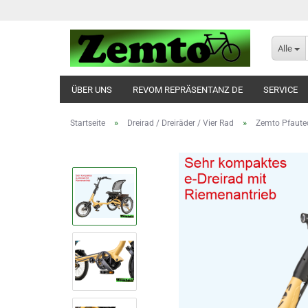
Alle
ÜBER UNS
REVOM REPRÄSENTANZ DE
SERVICE
»
»
Startseite
Dreirad / Dreiräder / Vier Rad
Zemto Pfaute