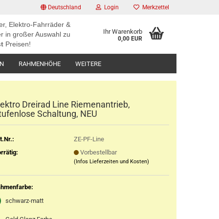
Deutschland
Login
Merkzettel
er, Elektro-Fahrräder &
Ihr Warenkorb
r in großer Auswahl zu
0,00 EUR
t
Preisen!
EN
RAHMENHÖHE
WEITERE
lektro Dreirad Line Riemenantrieb,
tufenlose Schaltung, NEU
t.Nr.:
ZE-PF-Line
rrätig:
Vorbestellbar
(Infos Lieferzeiten und Kosten)
hmenfarbe:
schwarz-matt