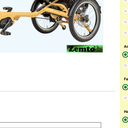
Ac
Fa
Ha