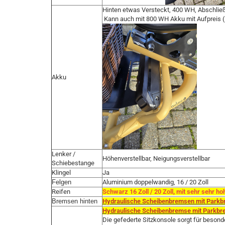
Hinten etwas Versteckt, 400 WH, Abschlie
Kann auch mit 800 WH Akku mit Aufpreis ( 
Akku
Lenker /
Höhenverstellbar, Neigungsverstellbar
Schiebestange
Klingel
Ja
Felgen
Aluminium doppelwandig, 16 / 20 Zoll
Reifen
Schwarz 16 Zoll / 20 Zoll, mit sehr sehr h
Bremsen hinten
Hydraulische Scheibenbremsen mit Park
Hydraulische Scheibenbremse mit Parkb
Die gefederte Sitzkonsole sorgt für beson