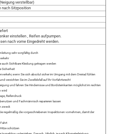
Neigung verstellbar)
e nach Sitzposition
efert
enker einstellen , Reifen aufpumpen.
ssen nach vorne Eingedreht werden.
leitung sehr sorgfältig durch
verkehr
lte auch Sichtbare Kleidung getragen werden
e Sicherheit
ßenverkehr, wenn Sie sich absolut sicher im Umgang mit dem Dreirad fühlen
d verzichten Sie im Zweifelsfall auf Ihr Vorfahrtsrecht
Neigung und fahren Sie Hindernisse und Bordsteinkanten möglichst im rechten
n wird
lage, Reifendruck
t benutzen und Fachmännisch reparieren lassen
en zweck
n Sie regelmäßig die vorgeschriebenen Inspektionen vornehmen, damit der
 Fahrt
Hitze schützen
 Inspektion unterziehen. Danach Jährlich, je nach Kilometerleistung