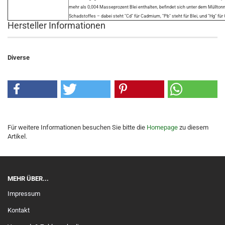
mehr als 0,004 Masseprozent Blei enthalten, befindet sich unter dem Müllto
Schadstoffes – dabei steht "Cd" für Cadmium, "Pb" steht für Blei, und "Hg" für 
Hersteller Informationen
Diverse
Für weitere Informationen besuchen Sie bitte die
Homepage
zu diesem
Artikel.
MEHR ÜBER...
Impressum
Kontakt