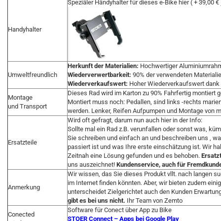
Speziäler Händyhalter für dieses e-Bike hier ( + 39,00 
Handyhalter
Herkunft der Materialien:
Hochwertiger Aluminiumrah
Umweltfreundlich
Wiederverwertbarkeit:
90% der verwendeten Materialien
Wiederverkaufswert:
Hoher Wiederverkaufswert dank 
Dieses Rad wird im Karton zu 90% Fahrfertig montiert ge
Montage
Montiert muss noch: Pedallen, sind links -rechts mari
und Transport
werden. Lenker, Reifen Aufpumpen und Montage von mö
Wird oft gefragt, darum nun auch hier in der Info:
Sollte mal ein Rad z.B. verunfallen oder sonst was, kü
Sie schreiben und einfach an und beschreiben uns , wa
Ersatzteile
passiert ist und was Ihre erste einschätzung ist. Wir h
Zeitnah eine Lösung gefunden und es behoben.
Ersatzt
uns auszeichnet!
Kundenservice, auch für Fremdkunden
Wir wissen, das Sie dieses Produkt vllt. nach langen 
im Internet finden könnten. Aber, wir bieten zudem ein
Anmerkung
unterscheidet Zielgerichtet auch den Kunden Erwartun
gibt es bei uns nicht.
Ihr Team von Zemto
Software für Conect über App zu Bike
Conected
STOER Connect – Apps bei Google Play