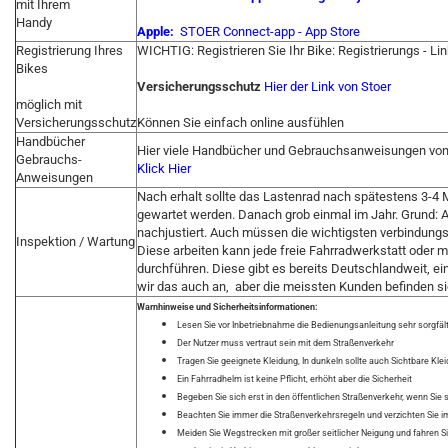
mit Ihrem
Handy
Apple:
‎STOER Connect-app - App Store
Registrierung Ihres
WICHTIG: Registrieren Sie Ihr Bike: Registrierungs - Li
Bikes
Versicherungsschutz
Hier der Link von Stoer
möglich mit
Versicherungsschutz
Können Sie einfach online ausfühlen
Handbücher
Hier viele Handbücher und Gebrauchsanweisungen von 
Gebrauchs-
Klick Hier
Anweisungen
Nach erhalt sollte das Lastenrad nach spätestens 3-
gewartet werden. Danach grob einmal im Jahr. Grund: 
nachjustiert. Auch müssen die wichtigsten verbindun
Inspektion / Wartung
Diese arbeiten kann jede freie Fahrradwerkstatt oder 
durchführen. Diese gibt es bereits Deutschlandweit, ei
wir das auch an, aber die meissten Kunden befinden si
Warnhinweise und Sicherheitsinformationen:
Lesen Sie vor Inbetriebnahme die Bedienungsanleitung sehr sorgfäl
Der Nutzer muss vertraut sein mit dem Straßenverkehr
Tragen Sie geeignete Kleidung, In dunkeln sollte auch Sichtbare Kl
Ein Fahrradhelm ist keine Pflicht, erhöht aber die Sicherheit
Begeben Sie sich erst in den öffentlichen Straßenverkehr, wenn Sie 
Beachten Sie immer die Straßenverkehrsregeln und verzichten Sie im 
Meiden Sie Wegstrecken mit großer seitlicher Neigung und fahren S