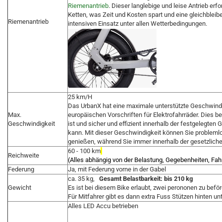
Riemenantrieb
. Dieser langlebige und leise Antrieb er
Ketten, was Zeit und Kosten spart und eine gleichbleib
Riemenantrieb
intensiven Einsatz unter allen Wetterbedingungen.
25 km/H
Das UrbanX hat eine maximale unterstützte Geschwindi
Max.
europäischen Vorschriften für Elektrofahrräder. Dies b
Geschwindigkeit
ist und sicher und effizient innerhalb der festgelegt
kann. Mit dieser Geschwindigkeit können Sie problemlo
genießen, während Sie immer innerhalb der gesetzlich
60 - 100 km
Reichweite
(Alles abhängig von der Belastung, Gegebenheiten, Fahr
Federung
Ja, mit Federung vorne in der Gabel
ca. 35 kg,
Gesamt Belastbarkeit: bis 210 kg
Gewicht
Es ist bei diesem Bike erlaubt, zwei perononen zu beför
Für Mitfahrer gibt es dann extra Fuss Stützen hinten u
Alles LED Accu betrieben