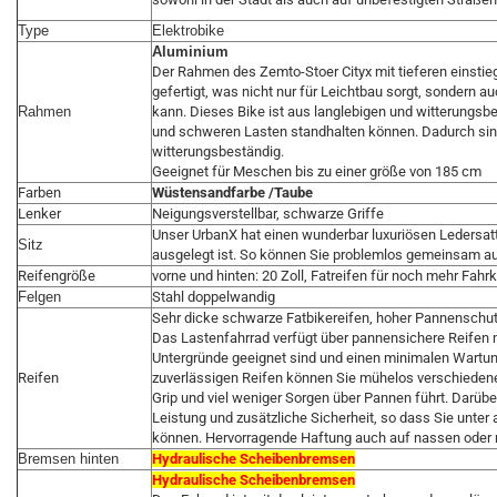
Type
Elektrobike
Aluminium
Der Rahmen des Zemto-Stoer Cityx mit tieferen einsti
gefertigt, was nicht nur für Leichtbau sorgt, sondern a
Rahmen
kann. Dieses Bike ist aus langlebigen und witterungsb
und schweren Lasten standhalten können. Dadurch sind
witterungsbeständig.
Geeignet für Meschen bis zu einer größe von 185 cm
Farben
Wüstensandfarbe /Taube
Lenker
Neigungsverstellbar, schwarze Griffe
Unser UrbanX hat einen wunderbar luxuriösen Ledersatte
Sitz
ausgelegt ist. So können Sie problemlos gemeinsam au
Reifengröße
vorne und hinten: 20 Zoll, Fatreifen für noch mehr Fahr
Felgen
Stahl doppelwandig
Sehr dicke schwarze Fatbikereifen, hoher Pannenschu
Das Lastenfahrrad verfügt über pannensichere Reifen mit
Untergründe geeignet sind und einen minimalen Wartu
Reifen
zuverlässigen Reifen können Sie mühelos verschieden
Grip und viel weniger Sorgen über Pannen führt. Darüber
Leistung und zusätzliche Sicherheit, so dass Sie unter
können. Hervorragende Haftung auch auf nassen oder r
Bremsen hinten
Hydraulische Scheibenbremsen
Hydraulische Scheibenbremsen