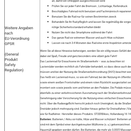
an, damit ein Umkippen ausgeschlossen wird
Prüfen Sie vor jeder Fahrt die Bremsen , Lichtanlage, Reifendruck
Beschädigtes Fahrrad nicht benutzen und Fachmännisch reparieren
Benutzen Sie die Rad nur für seinen Bestimmten zweck
Behandeln Sie Ihr Rad pfleglich und lassen Sie regelmäßig die vor
Weitere Angaben
nötige Sicherheitsstandard erhalten bleibt
nach
Nutzen Sie nicht das Smartphone während der Fahrt
EU-Verordnung
Das ganze Rad vor extremen Wasser und auch Hitze schützen
GPSR
Lassen sie nach 3-4 Monaten das Rad eine erste Inspektion unterzie
Wenn Sie all diese Hinweise beherzigen, werden Sie ein völlig neues Gefühl de
(General
dabei viel Spaß, Freude und ganz besonders eine allzeit gute Fahrt!
Produkt
Das Lastenrad für Erwachsene im Straßenverkehr – was zu beachten ist
Safety
Lastenräder werden rechtlich als Fahrräder behandelt, so dass diese auch 
Regulation)
müssen und bei der Nutzung die Straßenverkehrsordnung (StVO) beachtet we
Das heißt ein Lastenrad muss, so wie ein Fahrrad, bei der Nutzung im öffent
sowie einem weißen Frontstrahler und einem roten Rücklicht ausgestattet se
montiert sein sowie jeweils vorn und hinten an den Pedalen. Die Pedale müss
ebenfalls zu einer verkehrssicheren Ausstattung nach der Straßenverkehrsz
Genehmigung oder Versicherung für die Nutzung eines einfachen Erwachsenen 
nicht. Über die Radwegpflicht herrscht jedoch noch Uneinigkeit, da die Stra
Dreiräder jedoch mehrspurig sind. Darüber hinaus gelten für Dreiradfahrer /V
wie für Radfahrer. Hersteller dieses Produkts: STOERBikes, Hollandweg 16
Batterien:
Batterien / Akku vor kälte, Hitze und Wasser schützen! Betterien u
sind mit dem Symbol einer durchgekreuzten Mülltonne (s. u.) gekennzeichnet. 
Hausmüll gegeben werden dürfen. Bei Batterien, die mehr als 0,0005 Massep