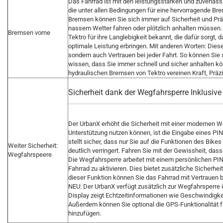
Das Fahrrad ist mit den leistungsstarken und zuverläs
die unter allen Bedingungen für eine hervorragende Br
Bremsen können Sie sich immer auf Sicherheit und Präzi
nassem Wetter fahren oder plötzlich anhalten müssen
Bremsen vorne
Tektro für ihre Langlebigkeit bekannt, die dafür sorgt, 
optimale Leistung erbringen. Mit anderen Worten: Diese
sondern auch Vertrauen bei jeder Fahrt. So können Sie 
wissen, dass Sie immer schnell und sicher anhalten kön
hydraulischen Bremsen von Tektro vereinen Kraft, Präzis
Sicherheit dank der Wegfahrsperre Inklusiv
Der UrbanX erhöht die Sicherheit mit einer modernen We
Unterstützung nutzen können, ist die Eingabe eines PIN
stellt sicher, dass nur Sie auf die Funktionen des Bike
Weiter Sicherheit:
deutlich verringert. Fahren Sie mit der Gewissheit, dass 
Wegfahrspeere
Die Wegfahrsperre arbeitet mit einem persönlichen PIN
Fahrrad zu aktivieren. Dies bietet zusätzliche Sicherhei
dieser Funktion können Sie das Fahrrad mit Vertrauen 
NEU: Der UrbanX verfügt zusätzlich zur Wegfahrsperre üb
Display zeigt Echtzeitinformationen wie Geschwindigke
Außerdem können Sie optional die GPS-Funktionalität f
hinzufügen.