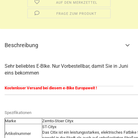
AUF DEN MERKZETTEL
FRAGE ZUM PRODUKT
Beschreibung
Sehr beliebtes E-BIke. Nur Vorbestellbar, damit Sie in Juni
eins bekommen
Kostenloser Versand bei diesem e-Bike Europaweit !
Spezifikationen
Marke
Zemto-Stoer Cityx
ST-Cityx
Das Citix ist ein leistungsstarkes, elektrisches Fatbik
Artikelnummer
sowohl in der Stadt als auch auf unbefestigten Straßen 