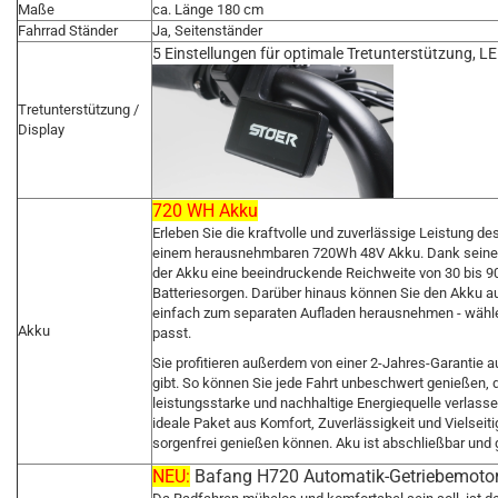
Maße
ca. Länge 180 cm
Fahrrad Ständer
Ja, Seitenständer
5 Einstellungen für optimale Tretunterstützung, LE
Tretunterstützung /
Display
720 WH Akku
Erleben Sie die kraftvolle und zuverlässige Leistung d
einem herausnehmbaren 720Wh 48V Akku. Dank seiner p
der Akku eine beeindruckende Reichweite von 30 bis 90
Batteriesorgen. Darüber hinaus können Sie den Akku au
einfach zum separaten Aufladen herausnehmen - wählen
Akku
passt.
Sie profitieren außerdem von einer 2-Jahres-Garantie auf
gibt. So können Sie jede Fahrt unbeschwert genießen, 
leistungsstarke und nachhaltige Energiequelle verlasse
ideale Paket aus Komfort, Zuverlässigkeit und Vielseit
sorgenfrei genießen können. Aku ist abschließbar und 
NEU:
Bafang H720 Automatik-Getriebemotor, 