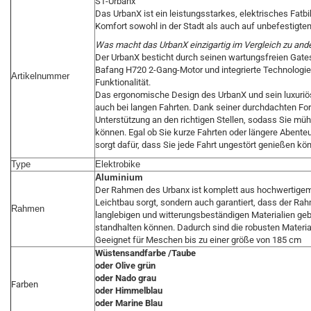
ST-Urbanx
Das UrbanX ist ein leistungsstarkes, elektrisches Fatbi
Komfort sowohl in der Stadt als auch auf unbefestigten
Was macht das UrbanX einzigartig im Vergleich zu and
Der UrbanX besticht durch seinen wartungsfreien Gate
Bafang H720 2-Gang-Motor und integrierte Technolog
Artikelnummer
Funktionalität.
Das ergonomische Design des UrbanX und sein luxuriös
auch bei langen Fahrten. Dank seiner durchdachten Form
Unterstützung an den richtigen Stellen, sodass Sie m
können. Egal ob Sie kurze Fahrten oder längere Abente
sorgt dafür, dass Sie jede Fahrt ungestört genießen kö
Type
Elektrobike
Aluminium
Der Rahmen des Urbanx ist komplett aus hochwertigem 
Leichtbau sorgt, sondern auch garantiert, dass der Rah
Rahmen
langlebigen und witterungsbeständigen Materialien ge
standhalten können. Dadurch sind die robusten Materia
Geeignet für Meschen bis zu einer größe von 185 cm
Wüstensandfarbe /Taube
oder Olive grün
oder Nado grau
Farben
oder Himmelblau
oder Marine Blau