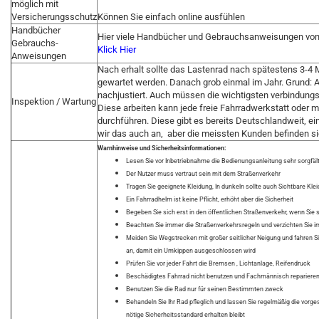
möglich mit
Versicherungsschutz
Können Sie einfach online ausfühlen
Handbücher
Hier viele Handbücher und Gebrauchsanweisungen von 
Gebrauchs-
Klick Hier
Anweisungen
Nach erhalt sollte das Lastenrad nach spätestens 3-
gewartet werden. Danach grob einmal im Jahr. Grund: 
nachjustiert. Auch müssen die wichtigsten verbindun
Inspektion / Wartung
Diese arbeiten kann jede freie Fahrradwerkstatt oder 
durchführen. Diese gibt es bereits Deutschlandweit, ei
wir das auch an, aber die meissten Kunden befinden si
Warnhinweise und Sicherheitsinformationen:
Lesen Sie vor Inbetriebnahme die Bedienungsanleitung sehr sorgfäl
Der Nutzer muss vertraut sein mit dem Straßenverkehr
Tragen Sie geeignete Kleidung, In dunkeln sollte auch Sichtbare Kl
Ein Fahrradhelm ist keine Pflicht, erhöht aber die Sicherheit
Begeben Sie sich erst in den öffentlichen Straßenverkehr, wenn Sie 
Beachten Sie immer die Straßenverkehrsregeln und verzichten Sie im 
Meiden Sie Wegstrecken mit großer seitlicher Neigung und fahren S
an, damit ein Umkippen ausgeschlossen wird
Prüfen Sie vor jeder Fahrt die Bremsen , Lichtanlage, Reifendruck
Beschädigtes Fahrrad nicht benutzen und Fachmännisch reparieren
Benutzen Sie die Rad nur für seinen Bestimmten zweck
Behandeln Sie Ihr Rad pfleglich und lassen Sie regelmäßig die vor
nötige Sicherheitsstandard erhalten bleibt