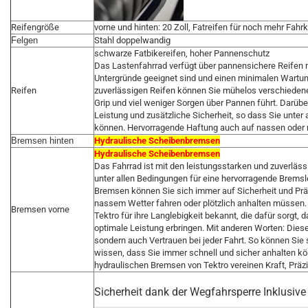
Reifengröße
vorne und hinten: 20 Zoll, Fatreifen für noch mehr Fahr
Felgen
Stahl doppelwandig
schwarze Fatbikereifen, hoher Pannenschutz
Das Lastenfahrrad verfügt über pannensichere Reifen mit
Untergründe geeignet sind und einen minimalen Wartu
Reifen
zuverlässigen Reifen können Sie mühelos verschieden
Grip und viel weniger Sorgen über Pannen führt. Darüber
Leistung und zusätzliche Sicherheit, so dass Sie unter
können. Hervorragende Haftung auch auf nassen oder r
Bremsen hinten
Hydraulische Scheibenbremsen
Hydraulische Scheibenbremsen
Das Fahrrad ist mit den leistungsstarken und zuverläs
unter allen Bedingungen für eine hervorragende Brems
Bremsen können Sie sich immer auf Sicherheit und Präzi
nassem Wetter fahren oder plötzlich anhalten müssen
Bremsen vorne
Tektro für ihre Langlebigkeit bekannt, die dafür sorgt, 
optimale Leistung erbringen. Mit anderen Worten: Diese
sondern auch Vertrauen bei jeder Fahrt. So können Sie 
wissen, dass Sie immer schnell und sicher anhalten kön
hydraulischen Bremsen von Tektro vereinen Kraft, Präzis
Sicherheit dank der Wegfahrsperre Inklusiv