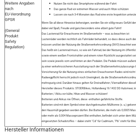
Weitere Angaben
Nutzen Sie nicht das Smartphone während der Fahrt
nach
Das ganze Rad vor extremen Wasser und auch Hitze schützen
EU-Verordnung
Lassen sie nach 3-4 Monaten das Rad eine erste Inspektion unterzie
GPSR
Wenn Sie all diese Hinweise beherzigen, werden Sie ein völlig neues Gefühl de
dabei viel Spaß, Freude und ganz besonders eine allzeit gute Fahrt!
(General
Das Lastenrad für Erwachsene im Straßenverkehr – was zu beachten ist
Produkt
Lastenräder werden rechtlich als Fahrräder behandelt, so dass diese auch 
Safety
müssen und bei der Nutzung die Straßenverkehrsordnung (StVO) beachtet we
Regulation)
Das heißt ein Lastenrad muss, so wie ein Fahrrad, bei der Nutzung im öffent
sowie einem weißen Frontstrahler und einem roten Rücklicht ausgestattet se
sein sowie jeweils vorn und hinten an den Pedalen. Die Pedale müssen außerde
zu einer verkehrssicheren Ausstattung nach der Straßenverkehrszulassungs
Versicherung für die Nutzung eines einfachen Erwachsenen Rades wird nicht be
Radwegpflicht herrscht jedoch noch Uneinigkeit, da die Straßenverkehrsordnu
mehrspurig sind. Darüber hinaus gelten für Dreiradfahrer /Vierradfahrer dies
Hersteller dieses Produkts: STOERBikes, Hollandweg 16 1432 DD Aalsmeer,
Batterien / Akku vor kälte, Hitze und Wasser schützen!
Betterien und Akkus nie Öffnen, diese enthalten gefährliche Stoffe.
Batterien sind mit dem Symbol einer durchgekreuzten Mülltonne (s. u.) gekennz
den Hausmüll gegeben werden dürfen. Bei Batterien, die mehr als 0,0005 M
oder mehr als 0,004 Masseprozent Blei enthalten, befindet sich unter dem M
eingesetzten Schadstoffes – dabei steht "Cd" für Cadmium, "Pb" steht für Blei,
Hersteller Informationen