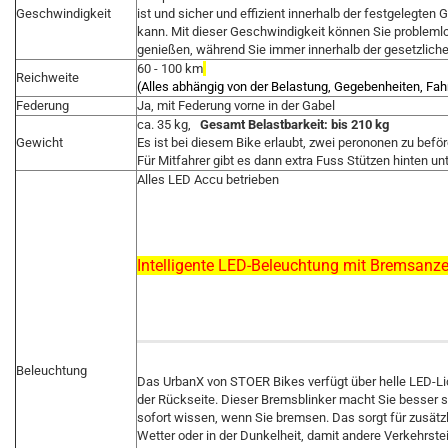
Geschwindigkeit
ist und sicher und effizient innerhalb der festgelegt
kann. Mit dieser Geschwindigkeit können Sie problemlo
genießen, während Sie immer innerhalb der gesetzlich
60 - 100 km
Reichweite
(Alles abhängig von der Belastung, Gegebenheiten, Fahr
Federung
Ja, mit Federung vorne in der Gabel
ca. 35 kg,
Gesamt Belastbarkeit: bis 210 kg
Gewicht
Es ist bei diesem Bike erlaubt, zwei perononen zu beför
Für Mitfahrer gibt es dann extra Fuss Stützen hinten u
Alles LED Accu betrieben
Intelligente LED-Beleuchtung mit Bremsanze
Beleuchtung
Das UrbanX von STOER Bikes verfügt über helle LED-Lic
der Rückseite. Dieser Bremsblinker macht Sie besser si
sofort wissen, wenn Sie bremsen. Das sorgt für zusätzl
Wetter oder in der Dunkelheit, damit andere Verkehrste