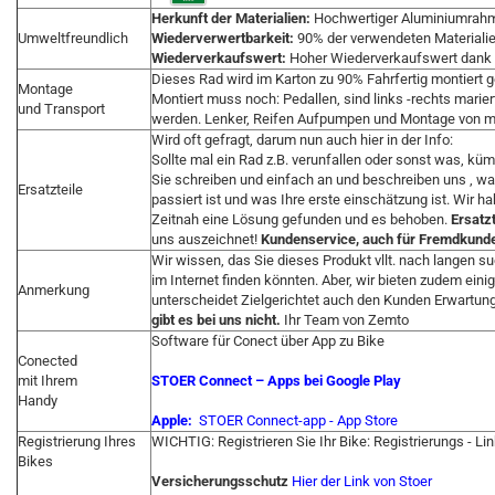
Herkunft der Materialien:
Hochwertiger Aluminiumrah
Umweltfreundlich
Wiederverwertbarkeit:
90% der verwendeten Materialien
Wiederverkaufswert:
Hoher Wiederverkaufswert dank 
Dieses Rad wird im Karton zu 90% Fahrfertig montiert ge
Montage
Montiert muss noch: Pedallen, sind links -rechts mari
und Transport
werden. Lenker, Reifen Aufpumpen und Montage von mö
Wird oft gefragt, darum nun auch hier in der Info:
Sollte mal ein Rad z.B. verunfallen oder sonst was, kü
Sie schreiben und einfach an und beschreiben uns , wa
Ersatzteile
passiert ist und was Ihre erste einschätzung ist. Wir h
Zeitnah eine Lösung gefunden und es behoben.
Ersatzt
uns auszeichnet!
Kundenservice, auch für Fremdkunden
Wir wissen, das Sie dieses Produkt vllt. nach langen 
im Internet finden könnten. Aber, wir bieten zudem ein
Anmerkung
unterscheidet Zielgerichtet auch den Kunden Erwartun
gibt es bei uns nicht.
Ihr Team von Zemto
Software für Conect über App zu Bike
Conected
mit Ihrem
STOER Connect – Apps bei Google Play
Handy
Apple:
‎STOER Connect-app - App Store
Registrierung Ihres
WICHTIG: Registrieren Sie Ihr Bike: Registrierungs - Li
Bikes
Versicherungsschutz
Hier der Link von Stoer