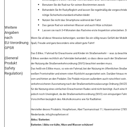
Benutzen Sie die Rad nur für seinen Bestimmten zweck
Behandeln Sie Ihr Rad pfleglich und lassen Sie regelmäßig die vorgeschri
nötige Sicherheitsstandard erhalten bleibt
Nutzen Sie nicht das Smartphone während der Fahrt
Das ganze Rad vor extremen Wasser und auch Hitze schützen
Weitere
Lassen sie nach 3-4 Monaten das Rad eine erste Inspektion unterziehen. D
Angaben
nach
Wenn Sie all diese Hinweise beherzigen, werden Sie ein völlig neues Gefühl der Mobili
EU-Verordnung
Spaß, Freude und ganz besonders eine allzeit gute Fahrt!
GPSR
Das E-Bike / Fahrrad für Erwachsene und Kinder im Straßenverkehr – was zu beachte
(General
E-Bikes werden rechtlich als Fahrräder behandelt, so dass diese auch der Straßen
Produkt
der Nutzung die Straßenverkehrsordnung (StVO) beachtet werden muss.
Safety
Das heißt ein E-Bike muss, so wie ein Fahrrad, bei der Nutzung im öffentlichen St
Regulation)
weißen Frontstrahler und einem roten Rücklicht ausgestattet sein. Darüber hinaus 
vorn und hinten an den Pedalen. Die Pedale müssen außerdem auch rutschfest sein. Ei
verkehrssicheren Ausstattung nach der Straßenverkehrszulassungs-Ordnung (StVZO
für die Nutzung eines einfachen Erwachsenen Rades wird nicht benötigt. Auch eine He
jedoch noch Uneinigkeit, da die Straßenverkehrsordnung (StVO) von einspurigen Fahr
Vorschriften bezüglich des Alkoholkonsums wie für Radfahrer.
Hersteller dieses Produkts: Hoopfietsen, Abel Tasmanstraat 11, Havennummer 278
Niederlande, info@hoopfietsen.nl
Akku / Batterien:
Batterien / Akku vor kälte, Hitze und Wasser schützen!