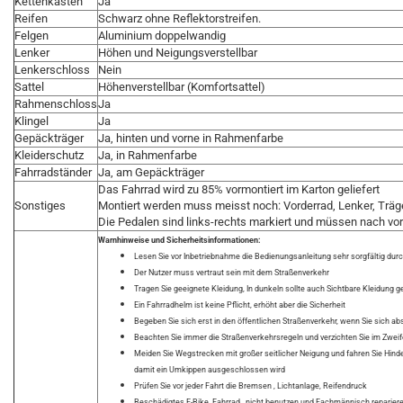
Kettenkasten
Ja
Reifen
Schwarz ohne Reflektorstreifen.
Felgen
Aluminium doppelwandig
Lenker
Höhen und Neigungsverstellbar
Lenkerschloss
Nein
Sattel
Höhenverstellbar (Komfortsattel)
Rahmenschloss
Ja
Klingel
Ja
Gepäckträger
Ja, hinten und vorne in Rahmenfarbe
Kleiderschutz
Ja, in Rahmenfarbe
Fahrradständer
Ja, am Gepäckträger
Das Fahrrad wird zu 85% vormontiert im Karton geliefert
Sonstiges
Montiert werden muss meisst noch: Vorderrad, Lenker, Träge
Die Pedalen sind links-rechts markiert und müssen nach vo
Warnhinweise und Sicherheitsinformationen:
Lesen Sie vor Inbetriebnahme die Bedienungsanleitung sehr sorgfältig dur
Der Nutzer muss vertraut sein mit dem Straßenverkehr
Tragen Sie geeignete Kleidung, In dunkeln sollte auch Sichtbare Kleidung 
Ein Fahrradhelm ist keine Pflicht, erhöht aber die Sicherheit
Begeben Sie sich erst in den öffentlichen Straßenverkehr, wenn Sie sich ab
Beachten Sie immer die Straßenverkehrsregeln und verzichten Sie im Zweifel
Meiden Sie Wegstrecken mit großer seitlicher Neigung und fahren Sie Hind
damit ein Umkippen ausgeschlossen wird
Prüfen Sie vor jeder Fahrt die Bremsen , Lichtanlage, Reifendruck
Beschädigtes E-Bike, Fahrrad, nicht benutzen und Fachmännisch reparier