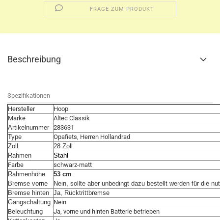
FRAGE ZUM PRODUKT
Beschreibung
Spezifikationen
Hersteller
Hoop
Marke
Altec Classik
Artikelnummer
283631
Type
Opafiets, Herren Hollandrad
Zoll
28 Zoll
Rahmen
Stahl
Farbe
schwarz-matt
Rahmenhöhe
53 cm
Bremse vorne
Nein, sollte aber unbedingt dazu bestellt werden für die n
Bremse hinten
Ja, Rücktrittbremse
Gangschaltung
Nein
Beleuchtung
Ja, vorne und hinten Batterie betrieben