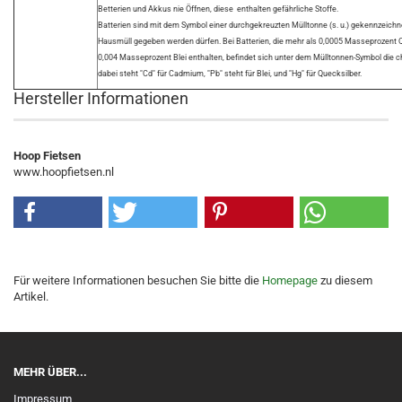
Betterien und Akkus nie Öffnen, diese enthalten gefährliche Stoffe.
Batterien sind mit dem Symbol einer durchgekreuzten Mülltonne (s. u.) gekennzeichne
Hausmüll gegeben werden dürfen. Bei Batterien, die mehr als 0,0005 Masseprozent
0,004 Masseprozent Blei enthalten, befindet sich unter dem Mülltonnen-Symbol die
dabei steht "Cd" für Cadmium, "Pb" steht für Blei, und "Hg" für Quecksilber.
Hersteller Informationen
Hoop Fietsen
www.hoopfietsen.nl
Für weitere Informationen besuchen Sie bitte die
Homepage
zu diesem
Artikel.
MEHR ÜBER...
Impressum