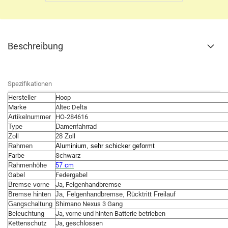
Beschreibung
Spezifikationen
Hersteller
Hoop
Marke
Altec Delta
Artikelnummer
HO-284616
Type
Damenfahrrad
Zoll
28 Zoll
Rahmen
Aluminium, sehr schicker geformt
Farbe
Schwarz
Rahmenhöhe
57 cm
Gabel
Federgabel
Bremse vorne
Ja, Felgenhandbremse
Bremse hinten
Ja, Felgenhandbremse, Rücktritt Freilauf
Gangschaltung
Shimano Nexus 3 Gang
Beleuchtung
Ja, vorne und hinten Batterie betrieben
Kettenschutz
Ja, geschlossen