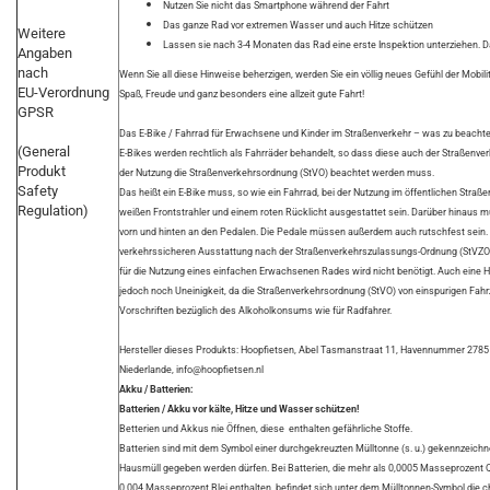
Nutzen Sie nicht das Smartphone während der Fahrt
Das ganze Rad vor extremen Wasser und auch Hitze schützen
Weitere
Lassen sie nach 3-4 Monaten das Rad eine erste Inspektion unterziehen. D
Angaben
nach
Wenn Sie all diese Hinweise beherzigen, werden Sie ein völlig neues Gefühl der Mobili
EU-Verordnung
Spaß, Freude und ganz besonders eine allzeit gute Fahrt!
GPSR
Das E-Bike / Fahrrad für Erwachsene und Kinder im Straßenverkehr – was zu beachte
(General
E-Bikes werden rechtlich als Fahrräder behandelt, so dass diese auch der Straßen
Produkt
der Nutzung die Straßenverkehrsordnung (StVO) beachtet werden muss.
Safety
Das heißt ein E-Bike muss, so wie ein Fahrrad, bei der Nutzung im öffentlichen St
Regulation)
weißen Frontstrahler und einem roten Rücklicht ausgestattet sein. Darüber hinaus 
vorn und hinten an den Pedalen. Die Pedale müssen außerdem auch rutschfest sein. Ei
verkehrssicheren Ausstattung nach der Straßenverkehrszulassungs-Ordnung (StVZO
für die Nutzung eines einfachen Erwachsenen Rades wird nicht benötigt. Auch eine He
jedoch noch Uneinigkeit, da die Straßenverkehrsordnung (StVO) von einspurigen Fahr
Vorschriften bezüglich des Alkoholkonsums wie für Radfahrer.
Hersteller dieses Produkts: Hoopfietsen, Abel Tasmanstraat 11, Havennummer 278
Niederlande, info@hoopfietsen.nl
Akku / Batterien:
Batterien / Akku vor kälte, Hitze und Wasser schützen!
Betterien und Akkus nie Öffnen, diese enthalten gefährliche Stoffe.
Batterien sind mit dem Symbol einer durchgekreuzten Mülltonne (s. u.) gekennzeichne
Hausmüll gegeben werden dürfen. Bei Batterien, die mehr als 0,0005 Masseprozent
0,004 Masseprozent Blei enthalten, befindet sich unter dem Mülltonnen-Symbol die