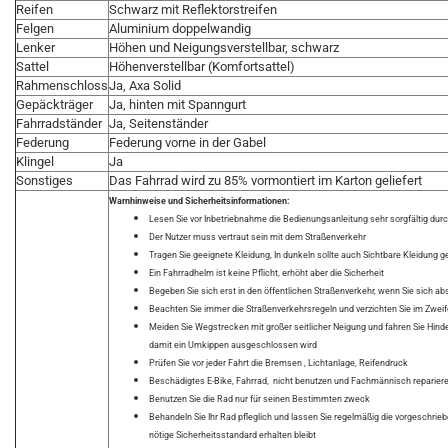
Reifen
Schwarz mit Reflektorstreifen
Felgen
Aluminium doppelwandig
Lenker
Höhen und Neigungsverstellbar, schwarz
Sattel
Höhenverstellbar (Komfortsattel)
Rahmenschloss
Ja, Axa Solid
Gepäckträger
Ja, hinten mit Spanngurt
Fahrradständer
Ja, Seitenständer
Federung
Federung vorne in der Gabel
Klingel
Ja
Sonstiges
Das Fahrrad wird zu 85% vormontiert im Karton geliefert
Warnhinweise und Sicherheitsinformationen:
Lesen Sie vor Inbetriebnahme die Bedienungsanleitung sehr sorgfältig dur
Der Nutzer muss vertraut sein mit dem Straßenverkehr
Tragen Sie geeignete Kleidung, In dunkeln sollte auch Sichtbare Kleidung 
Ein Fahrradhelm ist keine Pflicht, erhöht aber die Sicherheit
Begeben Sie sich erst in den öffentlichen Straßenverkehr, wenn Sie sich ab
Beachten Sie immer die Straßenverkehrsregeln und verzichten Sie im Zweifel
Meiden Sie Wegstrecken mit großer seitlicher Neigung und fahren Sie Hind
damit ein Umkippen ausgeschlossen wird
Prüfen Sie vor jeder Fahrt die Bremsen , Lichtanlage, Reifendruck
Beschädigtes E-Bike, Fahrrad, nicht benutzen und Fachmännisch reparier
Benutzen Sie die Rad nur für seinen Bestimmten zweck
Behandeln Sie Ihr Rad pfleglich und lassen Sie regelmäßig die vorgeschri
nötige Sicherheitsstandard erhalten bleibt