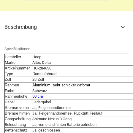
Beschreibung
Spezifikationen
Hersteller
Hoop
Marke
Altec Delta
Artikelnummer
HO-284630
Type
Damenfahrrad
Zoll
28 Zoll
Rahmen
Aluminium, sehr schicker geformt
Farbe
Schwarz
Rahmenhöhe
50 cm
Gabel
Federgabel
Bremse vorne
Ja, Felgenhandbremse
Bremse hinten
Ja, Felgenhandbremse, Rücktritt Freilauf
Gangschaltung
Shimano Nexus 3 Gang
Beleuchtung
Ja, vorne und hinten Batterie betrieben
Kettenschutz
Ja, geschlossen