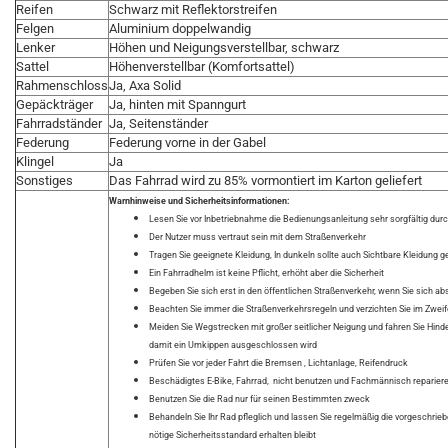
Reifen
Schwarz mit Reflektorstreifen
Felgen
Aluminium doppelwandig
Lenker
Höhen und Neigungsverstellbar, schwarz
Sattel
Höhenverstellbar (Komfortsattel)
Rahmenschloss
Ja, Axa Solid
Gepäckträger
Ja, hinten mit Spanngurt
Fahrradständer
Ja, Seitenständer
Federung
Federung vorne in der Gabel
Klingel
Ja
Sonstiges
Das Fahrrad wird zu 85% vormontiert im Karton geliefert
Warnhinweise und Sicherheitsinformationen:
Lesen Sie vor Inbetriebnahme die Bedienungsanleitung sehr sorgfältig dur
Der Nutzer muss vertraut sein mit dem Straßenverkehr
Tragen Sie geeignete Kleidung, In dunkeln sollte auch Sichtbare Kleidung 
Ein Fahrradhelm ist keine Pflicht, erhöht aber die Sicherheit
Begeben Sie sich erst in den öffentlichen Straßenverkehr, wenn Sie sich ab
Beachten Sie immer die Straßenverkehrsregeln und verzichten Sie im Zweifel
Meiden Sie Wegstrecken mit großer seitlicher Neigung und fahren Sie Hind
damit ein Umkippen ausgeschlossen wird
Prüfen Sie vor jeder Fahrt die Bremsen , Lichtanlage, Reifendruck
Beschädigtes E-Bike, Fahrrad, nicht benutzen und Fachmännisch reparier
Benutzen Sie die Rad nur für seinen Bestimmten zweck
Behandeln Sie Ihr Rad pfleglich und lassen Sie regelmäßig die vorgeschri
nötige Sicherheitsstandard erhalten bleibt