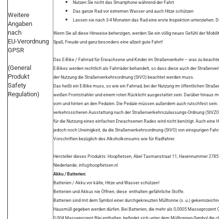
Nutzen Sie nicht das Smartphone während der Fahrt
Das ganze Rad vor extremen Wasser und auch Hitze schützen
Weitere
Lassen sie nach 3-4 Monaten das Rad eine erste Inspektion unterziehen. D
Angaben
nach
Wenn Sie all diese Hinweise beherzigen, werden Sie ein völlig neues Gefühl der Mobili
EU-Verordnung
Spaß, Freude und ganz besonders eine allzeit gute Fahrt!
GPSR
Das E-Bike / Fahrrad für Erwachsene und Kinder im Straßenverkehr – was zu beachte
(General
E-Bikes werden rechtlich als Fahrräder behandelt, so dass diese auch der Straßen
Produkt
der Nutzung die Straßenverkehrsordnung (StVO) beachtet werden muss.
Safety
Das heißt ein E-Bike muss, so wie ein Fahrrad, bei der Nutzung im öffentlichen St
Regulation)
weißen Frontstrahler und einem roten Rücklicht ausgestattet sein. Darüber hinaus 
vorn und hinten an den Pedalen. Die Pedale müssen außerdem auch rutschfest sein. Ei
verkehrssicheren Ausstattung nach der Straßenverkehrszulassungs-Ordnung (StVZO
für die Nutzung eines einfachen Erwachsenen Rades wird nicht benötigt. Auch eine He
jedoch noch Uneinigkeit, da die Straßenverkehrsordnung (StVO) von einspurigen Fahr
Vorschriften bezüglich des Alkoholkonsums wie für Radfahrer.
Hersteller dieses Produkts: Hoopfietsen, Abel Tasmanstraat 11, Havennummer 278
Niederlande, info@hoopfietsen.nl
Akku / Batterien:
Batterien / Akku vor kälte, Hitze und Wasser schützen!
Betterien und Akkus nie Öffnen, diese enthalten gefährliche Stoffe.
Batterien sind mit dem Symbol einer durchgekreuzten Mülltonne (s. u.) gekennzeichne
Hausmüll gegeben werden dürfen. Bei Batterien, die mehr als 0,0005 Masseprozent
0,004 Masseprozent Blei enthalten, befindet sich unter dem Mülltonnen-Symbol die