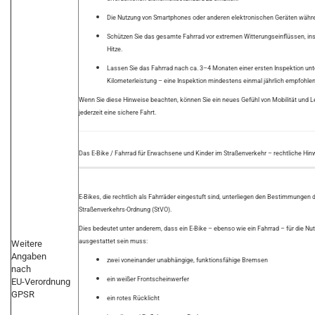
Die Nutzung von Smartphones oder anderen elektronischen Geräten während
Schützen Sie das gesamte Fahrrad vor extremen Witterungseinflüssen, i
Hitze.
Lassen Sie das Fahrrad nach ca. 3–4 Monaten einer ersten Inspektion unt
Kilometerleistung – eine Inspektion mindestens einmal jährlich empfohlen
Wenn Sie diese Hinweise beachten, können Sie ein neues Gefühl von Mobilität und L
jederzeit eine sichere Fahrt.
Das E-Bike / Fahrrad für Erwachsene und Kinder im Straßenverkehr – rechtliche Hin
E-Bikes, die rechtlich als Fahrräder eingestuft sind, unterliegen den Bestimmunge
Straßenverkehrs-Ordnung (StVO).
Dies bedeutet unter anderem, dass ein E-Bike – ebenso wie ein Fahrrad – für die Nu
ausgestattet sein muss:
Weitere
Angaben
zwei voneinander unabhängige, funktionsfähige Bremsen
nach
ein weißer Frontscheinwerfer
EU-Verordnung
GPSR
ein rotes Rücklicht