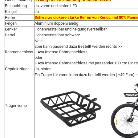
Beleuchtung
Ja, vorne und hinten LED
Klingel
Ja
Reifen
Schwarze dickere starke Reifen von Kenda, mit 80% Pann
Felgen
Aluminium doppelwandig
Lenker
Höhenverstellbar und neigungsverstellbar
Sattel
Höhenverstellbar schwarz
Nein
aber kann passend dazu Bestellt werden rechts >>
Rahmenschloss
- Axa Imenso Rahmenschloss
oder
- Axa Imenso Rahmenschloss mit passender 100 cm Einst
Gepäckträger
Ja, hinten
Ein Träger für vorne kann dazu bestellt werden ( +49 Euro)
Träger vorne