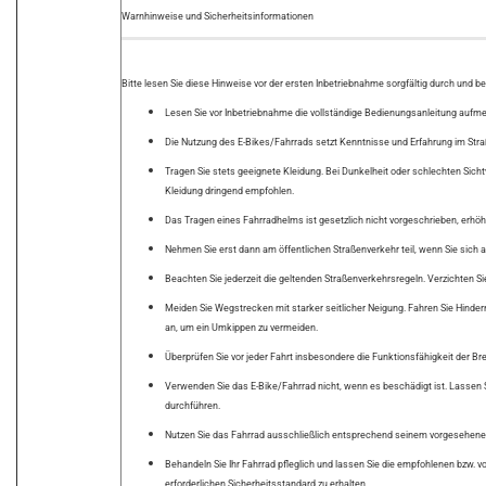
Warnhinweise und Sicherheitsinformationen
Bitte lesen Sie diese Hinweise vor der ersten Inbetriebnahme sorgfältig durch und b
Lesen Sie vor Inbetriebnahme die vollständige Bedienungsanleitung aufm
Die Nutzung des E-Bikes/Fahrrads setzt Kenntnisse und Erfahrung im Stra
Tragen Sie stets geeignete Kleidung. Bei Dunkelheit oder schlechten Sicht
Kleidung dringend empfohlen.
Das Tragen eines Fahrradhelms ist gesetzlich nicht vorgeschrieben, erhöht
Nehmen Sie erst dann am öffentlichen Straßenverkehr teil, wenn Sie sich 
Beachten Sie jederzeit die geltenden Straßenverkehrsregeln. Verzichten Sie
Meiden Sie Wegstrecken mit starker seitlicher Neigung. Fahren Sie Hinde
an, um ein Umkippen zu vermeiden.
Überprüfen Sie vor jeder Fahrt insbesondere die Funktionsfähigkeit der B
Verwenden Sie das E-Bike/Fahrrad nicht, wenn es beschädigt ist. Lassen 
durchführen.
Nutzen Sie das Fahrrad ausschließlich entsprechend seinem vorgesehe
Behandeln Sie Ihr Fahrrad pfleglich und lassen Sie die empfohlenen bzw.
erforderlichen Sicherheitsstandard zu erhalten.