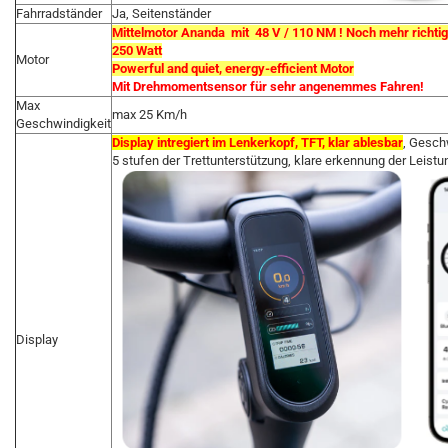
Fahrradständer
Ja, Seitenständer
Mittelmotor Ananda mit 48 V / 110 NM ! Noch mehr richtig
250 Watt
Motor
Powerful and quiet, energy-efficient Motor
Mit Drehmomentsensor für sehr angenemmes Fahren!
Max
max 25 Km/h
Geschwindigkeit
Display intregiert im Lenkerkopf, TFT, klar ablesbar
, Gesch
5 stufen der Trettunterstützung, klare erkennung der Leist
Display