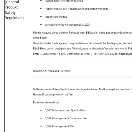
jeweils zwei Reflektoren pro Rad
(General
Produkt
Reflektoren an den Pedalen (vorn und hinten wirkend)
Safety
rutschfeste Pedale
Regulation)
eine helltönende Klingel gemäß StVZO
Für die Nutzung eines solchen Fahrrads oder E-Bikes ist keine besondere Genehmigu
derzeit nicht.
Hinsichtlich der Radwegbenutzung bestehen unterschiedliche Auslegungen, da die 
Für E-Bikes gelten bezüglich des Alkoholkonsums dieselben Vorschriften wie für Fah
GmbH,
Daimlerweg 7, 64293 Darmstadt, Telefon: 0176 47094939, E-Mail:
e-bikes@k
Hinweise zu Akku und Batterien
Batterien sind mit dem Symbol einer durchgestrichenen Mülltonne gekennzeichnet. D
Hausmüll entsorgt werden dürfen.
Batterien, die mehr als
0,0005 Masseprozent Quecksilber,
0,002 Masseprozent Cadmium oder
0,004 Masseprozent Blei