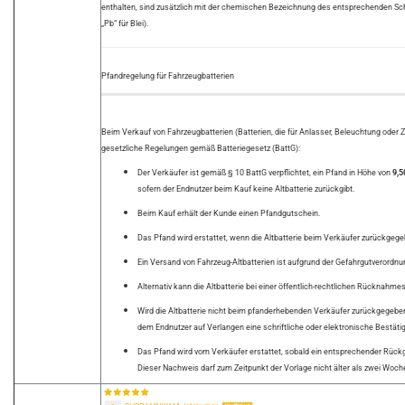
enthalten, sind zusätzlich mit der chemischen Bezeichnung des entsprechenden Sch
„Pb“ für Blei).
Pfandregelung für Fahrzeugbatterien
Beim Verkauf von Fahrzeugbatterien (Batterien, die für Anlasser, Beleuchtung ode
gesetzliche Regelungen gemäß Batteriegesetz (BattG):
Der Verkäufer ist gemäß § 10 BattG verpflichtet, ein Pfand in Höhe von
9,5
sofern der Endnutzer beim Kauf keine Altbatterie zurückgibt.
Beim Kauf erhält der Kunde einen Pfandgutschein.
Das Pfand wird erstattet, wenn die Altbatterie beim Verkäufer zurückgege
Ein Versand von Fahrzeug-Altbatterien ist aufgrund der Gefahrgutverordnun
Alternativ kann die Altbatterie bei einer öffentlich-rechtlichen Rücknahm
Wird die Altbatterie nicht beim pfanderhebenden Verkäufer zurückgegeben
dem Endnutzer auf Verlangen eine schriftliche oder elektronische Bestät
Das Pfand wird vom Verkäufer erstattet, sobald ein entsprechender Rück
Dieser Nachweis darf zum Zeitpunkt der Vorlage nicht älter als zwei Woch