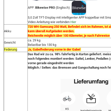
APP:
Bikewise PRO
(Englisch):
3,0 Zoll TFT-Display mit intelligenter APP koppelbar mit S
Video Anleitung wie verbinden
Hier
720 WH-Samsung 250 Watt, Befindet sich im Rahmen, ist a
Akku
kann überall Aufgeladen werden.
Reichweite möglich über 100 Kilemeter, je nach Fahrweise
ca. 29 kg
Gewicht
Belastbar bis 130 kg
Federung
Ja, Gabelfederung vorne in der Gabel
Das Rad wir zu ca. 98% fahrfertig in Karton geliefert. mei
noch folgendes montiert werden: Sattel, Lenker, Pedallen 
vorne gerade eingedreht werden
Möglich / Selten: das Bremsen und Gangschaltung noch fe