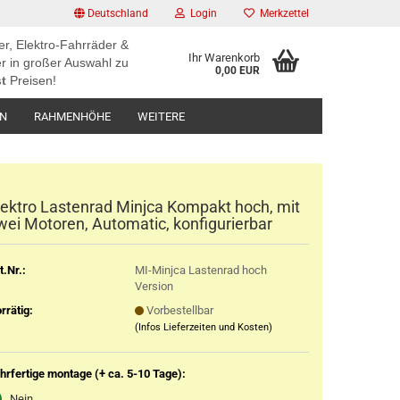
Deutschland
Login
Merkzettel
er, Elektro-Fahrräder &
Ihr Warenkorb
r in großer Auswahl zu
0,00 EUR
t
Preisen!
EN
RAHMENHÖHE
WEITERE
lektro Lastenrad Minjca Kompakt hoch, mit
wei Motoren, Automatic, konfigurierbar
t.Nr.:
MI-Minjca Lastenrad hoch
Version
rrätig:
Vorbestellbar
(Infos Lieferzeiten und Kosten)
hrfertige montage (+ ca. 5-10 Tage):
Nein