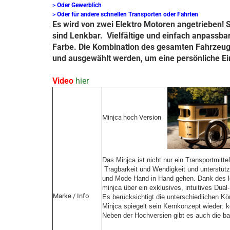
> Oder Gewerblich
> Oder für andere schnellen Transporten oder Fahrten
Es wird von zwei Elektro Motoren angetrieben!
sind Lenkbar. Vielfältige und einfach anpassb
Farbe. Die Kombination des gesamten Fahrzeugs
und ausgewählt werden, um eine persönliche Ein
Video
hier
Minjca hoch Version
Das Minjca ist nicht nur ein Transportmitte
 Tragbarkeit und Wendigkeit und unterstützt
und Mode Hand in Hand gehen. Dank des le
minjca über ein exklusives, intuitives Dual
Marke / Info
Es berücksichtigt die unterschiedlichen Kö
Minjca spiegelt sein Kernkonzept wieder: ko
Neben der Hochversien gibt es auch die basi