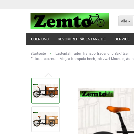
Alle
ÜBER UNS
REVOM REPRÄSENTANZ DE
SERVICE
»
Startseite
Lastenfahrräder, Transporträder und Bakfitsen
Elektro Lastenrad Minjca Kompakt hoch, mit zwei Motoren, Autom