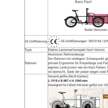
                            Basis Flach                  
                                      Beide Versi
CE-Zertifizierungen: EN15194 / D
CE Zertifizierung
Type
Elektro Lastenrad kompakt hoch Version
Aluminium Rahmendesign
Der Rahmen mit niedrigem Schwerpunkt glei
Rahmen
ptimale Ergonomie für Körperlänge und Fah
eigenes Lenksystem wie ein Auto Fahren. K
nd übersicht. Dank der power wegen zwei 
Gesamt größe (Nicht Kasten):
L:1918 x B.887 x H.1060 mm
Geeeignet für Fahrer mit einer größe von 15