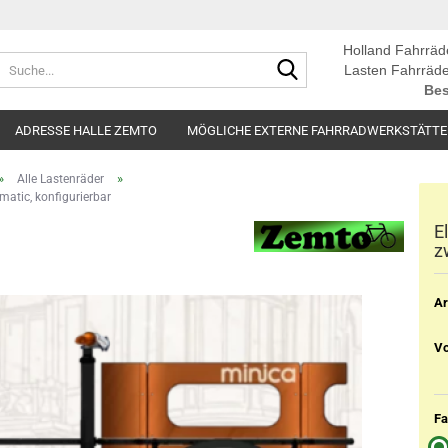
Holland Fahrräd
Suche...
Lasten Fahrräde
Bes
ADRESSE HALLE ZEMTO
MÖGLICHE EXTERNE FAHRRADWERKSTÄTT
»
»
Alle Lastenräder
atic, konfigurierbar
E
z
Ar
Vo
Fa