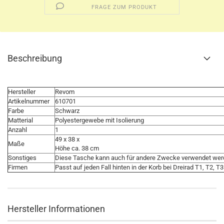
FRAGE ZUM PRODUKT
Beschreibung
Hersteller
Revom
Artikelnummer
610701
Farbe
Schwarz
Matterial
Polyestergewebe mit Isolierung
Anzahl
1
49 x 38 x
Maße
Höhe ca. 38 cm
Sonstiges
Diese Tasche kann auch für andere Zwecke verwendet we
Firmen
Passt auf jeden Fall hinten in der Korb bei Dreirad T1, T2, T3
Hersteller Informationen