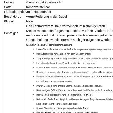
Felgen
Aluminium doppelwandig
Sattel
höhenverstellbar
Fahrradständer
Ja, Seitenständer
Besonderes
vorne Federung in der Gabel
Klingel
Nein
Das Fahrrad wird zu 85% vormontiert im Karton geliefert.
Meisst musst noch folgendes montiert werden: Vorderrad, Lenk
Sonstiges
rechts markiert und müssen jeweils nach vorne eingedreht w
Gangschaltung, evtl. die Bremse noch genau justiert werden.
Warnhinweise und Sicherheitsinformationen:
Lesen Sie vor Inbetriebnahme die Bedienungsanleitung sehr sorgfältig durch
Der Nutzer muss vertraut sein mit dem Straßenverkehr
Tragen Sie geeignete Kleidung, In dunkeln sollte auch Sichtbare Kleidung g
Ein Fahrradhelm ist keine Pflicht, erhöht aber die Sicherheit
Begeben Sie sich erst in den öffentlichen Straßenverkehr, wenn Sie sich abs
Beachten Sie immer die Straßenverkehrsregeln und verzichten Sie im Zweifels
Meiden Sie Wegstrecken mit großer seitlicher Neigung und fahren Sie Hinde
ein Umkippen ausgeschlossen wird
Prüfen Sie vor jeder Fahrt die Bremsen , Lichtanlage, Reifendruck
Beschädigtes E-Bike, Fahrrad, nicht benutzen und Fachmännisch repariere
Benutzen Sie die Rad nur für seinen Bestimmten zweck
Behandeln Sie Ihr Rad pfleglich und lassen Sie regelmäßig die vorgeschrie
nötige Sicherheitsstandard erhalten bleibt
Nutzen Sie nicht das Smartphone während der Fahrt