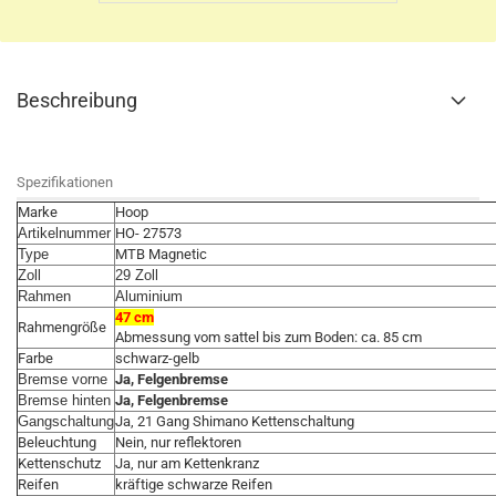
Beschreibung
Spezifikationen
Marke
Hoop
Artikelnummer
HO- 27573
Type
MTB Magnetic
Zoll
29 Zoll
Rahmen
Aluminium
47 cm
Rahmengröße
Abmessung vom sattel bis zum Boden: ca. 85 cm
Farbe
schwarz-gelb
Bremse vorne
Ja, Felgenbremse
Bremse hinten
Ja, Felgenbremse
Gangschaltung
Ja, 21 Gang Shimano Kettenschaltung
Beleuchtung
Nein, nur reflektoren
Kettenschutz
Ja, nur am Kettenkranz
Reifen
kräftige schwarze Reifen