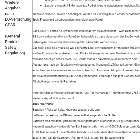
Das ganze Rad vor extremen Wasser und auch Hitze schützen
Weitere
Lassen sie nach 3-4 Monaten das Rad eine erste Inspektion unterziehen. Dan
Angaben
nach
Wenn Sie all diese Hinweise beherzigen, werden Sie ein völlig neues Gefühl der Mobilit
EU-Verordnung
Spaß, Freude und ganz besonders eine allzeit gute Fahrt!
GPSR
Das E-Bike / Fahrrad für Erwachsene und Kinder im Straßenverkehr – was zu beachten
(General
E-Bikes werden rechtlich als Fahrräder behandelt, so dass diese auch der Straßenv
Produkt
Nutzung die Straßenverkehrsordnung (StVO) beachtet werden muss.
Safety
Das heißt ein E-Bike muss, so wie ein Fahrrad, bei der Nutzung im öffentlichen Stra
Regulation)
weißen Frontstrahler und einem roten Rücklicht ausgestattet sein. Darüber hinaus mü
vorn und hinten an den Pedalen. Die Pedale müssen außerdem auch rutschfest sein. Ein
Ausstattung nach der Straßenverkehrszulassungs-Ordnung (StVZO).n zu können. Eine
einfachen Erwachsenen Rades wird nicht benötigt. Auch eine Helmpflicht besteht hier 
die Straßenverkehrsordnung (StVO) von einspurigen Fahrzeugen ausgeht, Darüber hinau
Alkoholkonsums wie für Radfahrer.
Hersteller dieses Produkts: Hoopfietsen, Abel Tasmanstraat 11, Havennummer 2785
Niederlande, info@hoopfietsen.nl
Akku / Batterien:
Batterien / Akku vor kälte, Hitze und Wasser schützen!
Betterien und Akkus nie Öffnen, diese enthalten gefährliche Stoffe.
Batterien sind mit dem Symbol einer durchgekreuzten Mülltonne (s. u.) gekennzeichnet.
Hausmüll gegeben werden dürfen. Bei Batterien, die mehr als 0,0005 Masseprozent Q
0,004 Masseprozent Blei enthalten, befindet sich unter dem Mülltonnen-Symbol die 
dabei steht "Cd" für Cadmium, "Pb" steht für Blei, und "Hg" für Quecksilber.