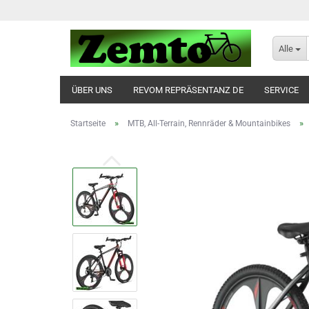
Alle
ÜBER UNS
REVOM REPRÄSENTANZ DE
SERVICE
»
»
Startseite
MTB, All-Terrain, Rennräder & Mountainbikes