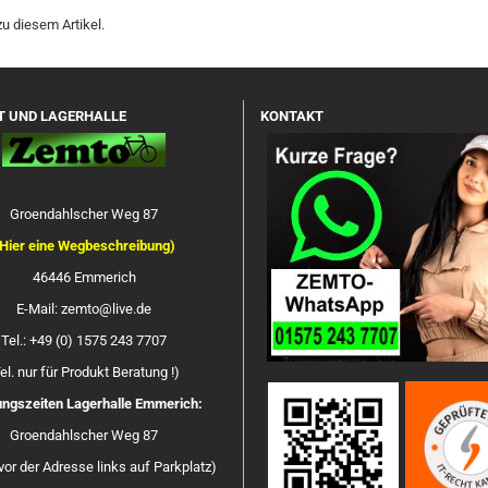
u diesem Artikel.
T UND LAGERHALLE
KONTAKT
Groendahlscher Weg 87
Hier eine Wegbeschreibung)
46446 Emmerich
E-Mail: zemto@live.de
Tel.: +49 (0) 1575 243 7707
el. nur für Produkt Beratung !)
ngszeiten Lagerhalle Emmerich:
Groendahlscher Weg 87
vor der Adresse links auf Parkplatz)