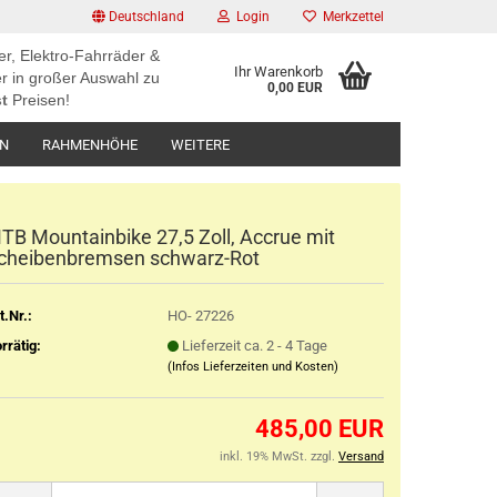
Deutschland
Login
Merkzettel
er, Elektro-Fahrräder &
Ihr Warenkorb
r in großer Auswahl zu
0,00 EUR
t
Preisen!
EN
RAHMENHÖHE
WEITERE
TB Mountainbike 27,5 Zoll, Accrue mit
cheibenbremsen schwarz-Rot
t.Nr.:
HO- 27226
rrätig:
Lieferzeit ca. 2 - 4 Tage
(Infos Lieferzeiten und Kosten)
485,00 EUR
inkl. 19% MwSt. zzgl.
Versand