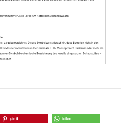
11, Havennummer 2785 ,3165 AM Rotterdam-Albrandswaard,
ffe.
s. u.) gekennzeichnet. Dieses Symbol weist darauf hin, dass Batterien nicht in den
0,0005 Masseprozent Quecksilber, mehr als 0,002 Masseprozent Cadmium oder mehr als
lltonnen-Symbol die chemische Bezeichnung des jeweils eingesetzten Schadstoffes –
ecksilber.
pin it
teilen