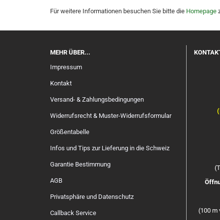
Für weitere Informationen besuchen Sie bitte die
Homepage
z
MEHR ÜBER...
KONTAK
Impressum
Kontakt
Versand- & Zahlungsbedingungen
(
Widerrufsrecht & Muster-Widerrufsformular
Größentabelle
Infos und Tips zur Lieferung in die Schweiz
Garantie Bestimmung
(T
AGB
Öffnu
Privatsphäre und Datenschutz
(100 m 
Callback Service