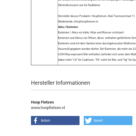
Alkoholkonsums wie für Radfahrer.
Hersteller dieses Produkts: Hoopfietsen, Abel Tasmanstraat 
Niederlande, info@hoopfietsen.nl
Akku / Batterien:
Batterien / Akku vor kälte, Hitze und Wasser schützen!
Betterien und Akkus nie Öffnen, diese enthalten gefährliche Sto
Batterien sind mit dem Symbol einer durchgekreuzten Mülltonne (
Hausmüll gegeben werden dürfen. Bei Batterien, die mehr als 
0,004 Masseprozent Blei enthalten, befindet sich unter dem Mü
dabei steht "Cd" für Cadmium, "Pb" steht für Blei, und "Hg" für Qu
Hersteller Informationen
Hoop Fietsen
www.hoopfietsen.nl
teilen
tweet