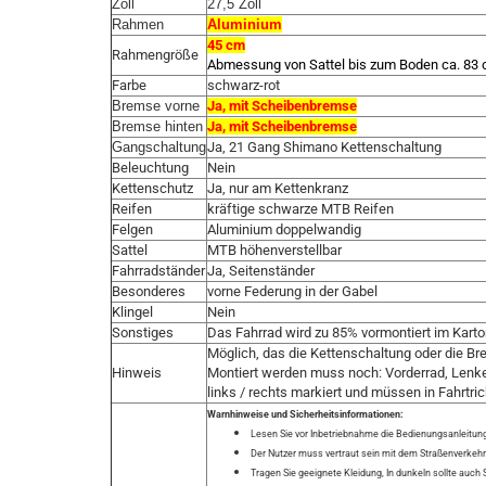
Zoll
27,5 Zoll
Rahmen
Aluminium
45 cm
Rahmengröße
Abmessung von Sattel bis zum Boden ca. 83
Farbe
schwarz-rot
Bremse vorne
Ja, mit Scheibenbremse
Bremse hinten
Ja, mit Scheibenbremse
Gangschaltung
Ja, 21 Gang Shimano Kettenschaltung
Beleuchtung
Nein
Kettenschutz
Ja, nur am Kettenkranz
Reifen
kräftige schwarze MTB Reifen
Felgen
Aluminium doppelwandig
Sattel
MTB höhenverstellbar
Fahrradständer
Ja, Seitenständer
Besonderes
vorne Federung in der Gabel
Klingel
Nein
Sonstiges
Das Fahrrad wird zu 85% vormontiert im Karton
Möglich, das die Kettenschaltung oder die B
Hinweis
Montiert werden muss noch: Vorderrad, Lenker
links / rechts markiert und müssen in Fahrtr
Warnhinweise und Sicherheitsinformationen:
Lesen Sie vor Inbetriebnahme die Bedienungsanleitung
Der Nutzer muss vertraut sein mit dem Straßenverkehr
Tragen Sie geeignete Kleidung, In dunkeln sollte auch