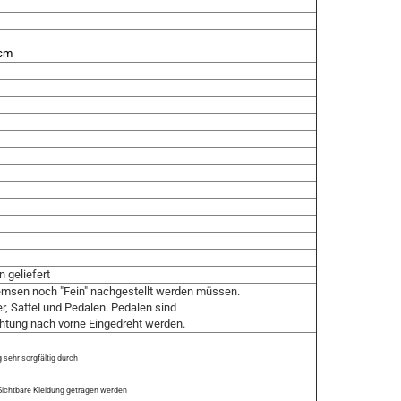
 cm
 geliefert
remsen noch "Fein" nachgestellt werden müssen.
, Sattel und Pedalen. Pedalen sind
ichtung nach vorne Eingedreht werden.
 sehr sorgfältig durch
 Sichtbare Kleidung getragen werden