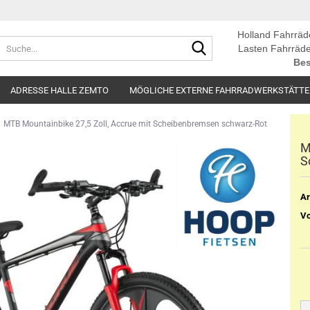
Holland Fahrräd
Suche...
Lasten Fahrräde
Bes
ADRESSE HALLE ZEMTO
MÖGLICHE EXTERNE FAHRRADWERKSTÄTT
MTB Mountainbike 27,5 Zoll, Accrue mit Scheibenbremsen schwarz-Rot
M
S
Ar
Vo