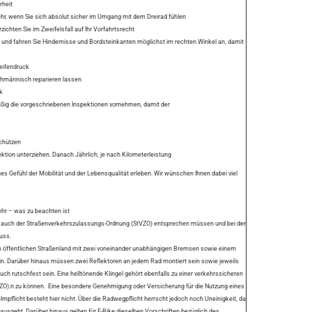
rheit
ehr, wenn Sie sich absolut sicher im Umgang mit dem Dreirad fühlen
ichten Sie im Zweifelsfall auf Ihr Vorfahrtsrecht
 und fahren Sie Hindernisse und Bordsteinkanten möglichst im rechten Winkel an, damit
Reifendruck
chmännisch reparieren lassen
k
mäßig die vorgeschriebenen Inspektionen vornehmen, damit der
chützen
ktion unterziehen. Danach Jährlich, je nach Kilometerleistung
es Gefühl der Mobilität und der Lebensqualität erleben. Wir wünschen Ihnen dabei viel
ehr – was zu beachten ist
se auch der Straßenverkehrszulassungs-Ordnung (StVZO) entsprechen müssen und bei der
uss.
 im öffentlichen Straßenland mit zwei voneinander unabhängigen Bremsen sowie einem
in. Darüber hinaus müssen zwei Reflektoren an jedem Rad montiert sein sowie jeweils
h rutschfest sein. Eine helltönende Klingel gehört ebenfalls zu einer verkehrssicheren
O).n zu können. Eine besondere Genehmigung oder Versicherung für die Nutzung eines
pflicht besteht hier nicht. Über die Radwegpflicht herrscht jedoch noch Uneinigkeit, da
usgeht, Darüber hinaus gelten für E-Bike dieselben Vorschriften bezüglich des