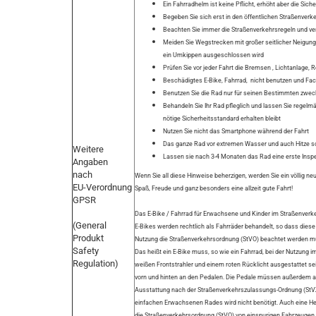
Ein Fahrradhelm ist keine Pflicht, erhöht aber die Siche
Begeben Sie sich erst in den öffentlichen Straßenverk
Beachten Sie immer die Straßenverkehrsregeln und verz
Meiden Sie Wegstrecken mit großer seitlicher Neigung
ein Umkippen ausgeschlossen wird
Prüfen Sie vor jeder Fahrt die Bremsen , Lichtanlage, 
Beschädigtes E-Bike, Fahrrad, nicht benutzen und Fa
Benutzen Sie die Rad nur für seinen Bestimmten zwec
Behandeln Sie Ihr Rad pfleglich und lassen Sie regel
nötige Sicherheitsstandard erhalten bleibt
Nutzen Sie nicht das Smartphone während der Fahrt
Das ganze Rad vor extremen Wasser und auch Hitze s
Weitere
Lassen sie nach 3-4 Monaten das Rad eine erste Inspe
Angaben
nach
Wenn Sie all diese Hinweise beherzigen, werden Sie ein völlig neu
EU-Verordnung
Spaß, Freude und ganz besonders eine allzeit gute Fahrt!
GPSR
Das E-Bike / Fahrrad für Erwachsene und Kinder im Straßenverk
(General
E-Bikes werden rechtlich als Fahrräder behandelt, so dass die
Produkt
Nutzung die Straßenverkehrsordnung (StVO) beachtet werden m
Safety
Das heißt ein E-Bike muss, so wie ein Fahrrad, bei der Nutzung
Regulation)
weißen Frontstrahler und einem roten Rücklicht ausgestattet se
vorn und hinten an den Pedalen. Die Pedale müssen außerdem auc
Ausstattung nach der Straßenverkehrszulassungs-Ordnung (StVZ
einfachen Erwachsenen Rades wird nicht benötigt. Auch eine Helm
die Straßenverkehrsordnung (StVO) von einspurigen Fahrzeugen a