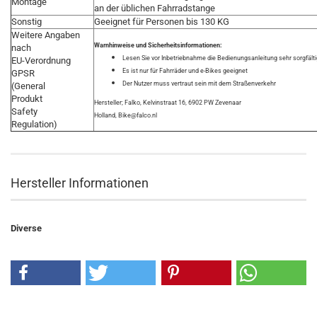
Montage
an der üblichen Fahrradstange
Sonstig
Geeignet für Personen bis 130 KG
Weitere Angaben
Warnhinweise und Sicherheitsinformationen:
nach
Lesen Sie vor Inbetriebnahme die Bedienungsanleitung sehr sorgfält
EU-Verordnung
Es ist nur für Fahrräder und e-Bikes geeignet
GPSR
Der Nutzer muss vertraut sein mit dem Straßenverkehr
(General
Produkt
Hersteller; Falko, Kelvinstraat 16, 6902 PW Zevenaar
Safety
Holland, Bike@falco.nl
Regulation)
Hersteller Informationen
Diverse