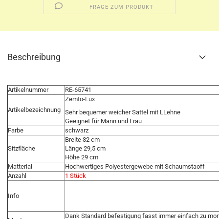
FRAGE ZUM PRODUKT
Beschreibung
Artikelnummer
RE-65741
Zemto-Lux
Artikelbezeichnung
Sehr bequemer weicher Sattel mit LLehne
Geeignet für Mann und Frau
Farbe
schwarz
Breite 32 cm
Sitzfläche
Länge 29,5 cm
Höhe 29 cm
Matterial
Hochwertiges Polyestergewebe mit Schaumstaoff
Anzahl
1 Stück
Info
Dank Standard befestigung fasst immer einfach zu mo